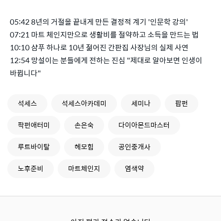
05:42 8년의 거절을 끝내게 만든 결정적 계기 '인문학 강의'
07:21 마트 체인지만으로 생활비를 절약하고 소득을 만드는 법
10:10 샴푸 하나로 10년 젊어진 간판집 사장님의 실제 사연
12:54 망설이는 분들에게 전하는 진심 "제대로 알아보면 인생이
바뀝니다"
석세스
석세스아카데미
세미나
팝펀
팍펀애터미
손은숙
다이아몬드마스터
루트바이탈
헤모힘
공인중개사
노후준비
마트체인지
염색약