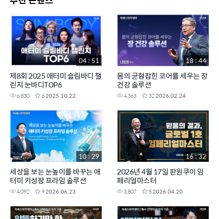
04 : 51
18 : 44
제8회 2025 애터미 슬림바디 챌
몸의 균형잡힌 코어를 세우는 장
린지 눈바디TOP6
건강 솔루션
6,830
6
2025.10.22
4,363
32
2026.02.24
10 : 29
16 : 32
세상을 보는 눈높이를 바꾸는 애
2026년 4월 17일 판원쿠이 임
터미 키성장 프라임 솔루션
페리얼마스터
4,092
9
2026.06.23
3,807
5
2026.04.20