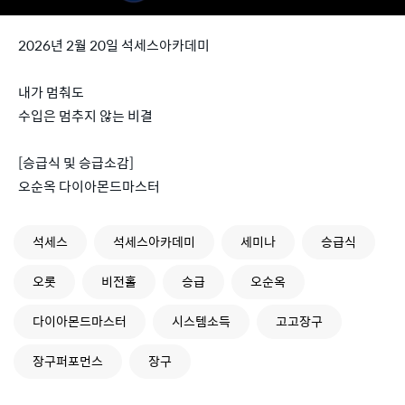
2026년 2월 20일 석세스아카데미
내가 멈춰도
수입은 멈추지 않는 비결
[승급식 및 승급소감]
오순옥 다이아몬드마스터
석세스
석세스아카데미
세미나
승급식
오롯
비전홀
승급
오순옥
다이아몬드마스터
시스템소득
고고장구
장구퍼포먼스
장구