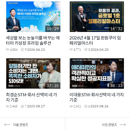
10 : 29
16 : 32
세상을 보는 눈높이를 바꾸는 애
2026년 4월 17일 판원쿠이 임
터미 키성장 프라임 솔루션
페리얼마스터
4,004
9
2026.06.23
3,771
5
2026.04.20
37 : 35
38 : 33
최경순STM-회사 선택의 네 가
이대웅STM-회사선택의 네 가지
지 기준
기준
2,465
7
2025.08.27
2,421
6
2025.08.26
다음 콘텐츠
이전 콘텐츠