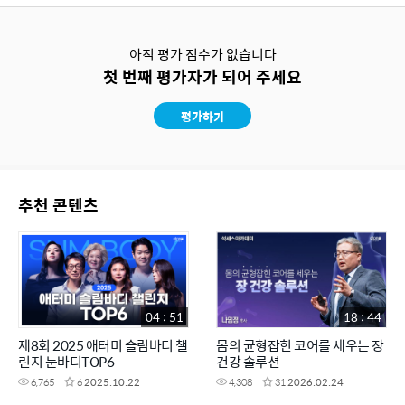
아직 평가 점수가 없습니다
첫 번째 평가자가 되어 주세요
평가하기
추천 콘텐츠
04 : 51
18 : 44
제8회 2025 애터미 슬림바디 챌
몸의 균형잡힌 코어를 세우는 장
린지 눈바디TOP6
건강 솔루션
6,765
6
2025.10.22
4,308
31
2026.02.24