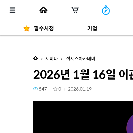
필수시청
기업
다음 콘텐츠
2026년 1월 16일 이관기 다
경영자 메세지
292
세미나
석세스아카데미
2026년 1월 16일
547
0
2026.01.19
발행물