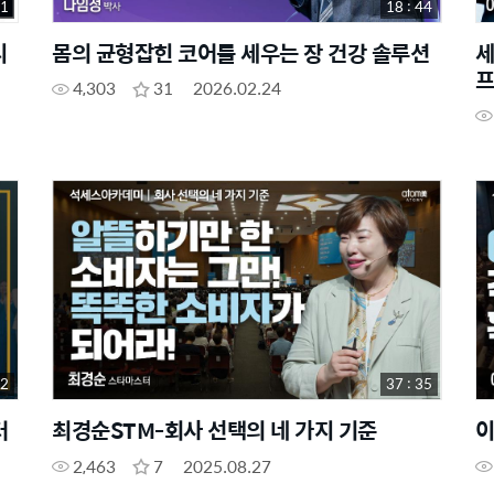
51
18 : 44
디
몸의 균형잡힌 코어를 세우는 장 건강 솔루션
세
프
4,303
31
2026.02.24
32
37 : 35
터
최경순STM-회사 선택의 네 가지 기준
이
2,463
7
2025.08.27