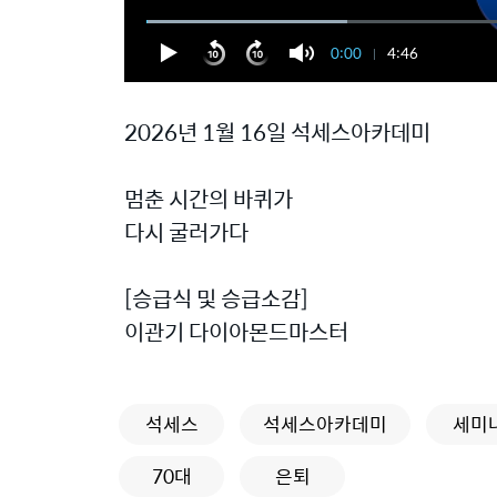
0:00
4:46
2026년 1월 16일 석세스아카데미
멈춘 시간의 바퀴가
다시 굴러가다
[승급식 및 승급소감]
이관기 다이아몬드마스터
석세스
석세스아카데미
세미
70대
은퇴