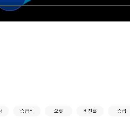
나
승급식
오롯
비전홀
승급