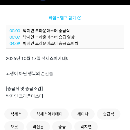
타임스탬프 닫기
00:00
박지연 크라운마스터 승급식
00:07
박지연 크라운마스터 승급 영상
04:09
박지연 크라운마스터 승급 스피치
2025년 10월 17일 석세스아카데미
고생이 아닌 행복의 순간들
[승급식 및 승급소감]
박지연 크라운마스터
석세스
석세스아카데미
세미나
승급식
오롯
비전홀
승급
박지연