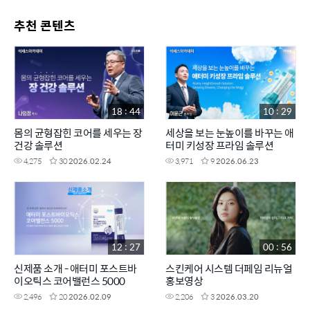
추천 콘텐츠
18 : 44
10 : 29
몸의 균형잡힌 코어를 세우는 장
세상을 보는 눈높이를 바꾸는 애
건강 솔루션
터미 키성장 프라임 솔루션
4,275
30
2026.02.24
3,971
9
2026.06.23
12 : 27
00 : 56
신제품 소개 - 애터미 포스트바
스킨케어 시스템 더페임 리뉴얼
이오틱스 코어밸런스 5000
홍보영상
2,496
20
2026.02.09
2,206
3
2026.03.20