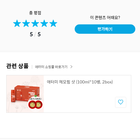
총 평점
이 콘텐츠 어때요?
평가하기
5
/
5
관련 상품
애터미 쇼핑몰 바로가기
애터미 헤모힘 샷 (100ml*10병, 2box)