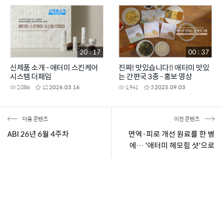
20 : 17
00 : 37
신제품 소개 - 애터미 스킨케어
진짜! 맛있습니다!! 애터미 맛있
시스템 더페임
는 간편국 3종 - 홍보 영상
2,086
12
2026.03.16
1,941
3
2025.09.03
다음 콘텐츠
이전 콘텐츠
ABI 26년 6월 4주차
면역·피로 개선 원료를 한 병
에… '애터미 헤모힘 샷'으로
활력 UP!