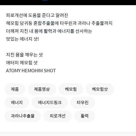
피로개선에 도움을 준다고 알려진
헤모힘 당귀등 혼합추출물에 타우린과 과라나 추출물까지
더해져 지친 내 몸에 활력과 에너지를 선사하는
맛있는 에너지 샷!
지친 몸을 깨우는 샷
애터미 헤모힘 샷
ATOMY HEMOHIM SHOT
제품
제품영상
헤모힘
헤모힘샷
에너지
에너지드링크
타우린
과라나추출물
피로개선
활력