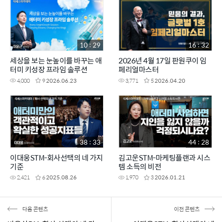
10 : 29
16 : 32
세상을 보는 눈높이를 바꾸는 애
2026년 4월 17일 판원쿠이 임
터미 키성장 프라임 솔루션
페리얼마스터
4,000
9
2026.06.23
3,771
5
2026.04.20
38 : 33
44 : 28
이대웅STM-회사선택의 네 가지
김고운STM-마케팅플랜과 시스
기준
템 소득의 비전
2,421
6
2025.08.26
1,970
3
2026.01.21
다음 콘텐츠
이전 콘텐츠