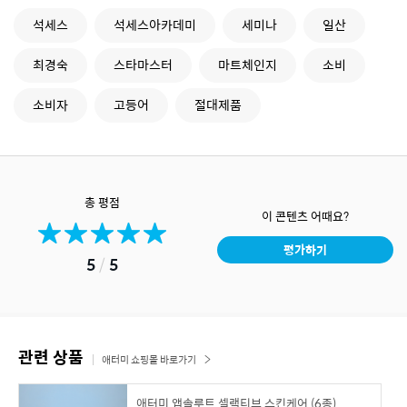
석세스
석세스아카데미
세미나
일산
최경숙
스타마스터
마트체인지
소비
소비자
고등어
절대제품
총 평점
이 콘텐츠 어때요?
평가하기
5
/
5
관련 상품
애터미 쇼핑몰 바로가기
애터미 앱솔루트 셀랙티브 스킨케어 (6종)