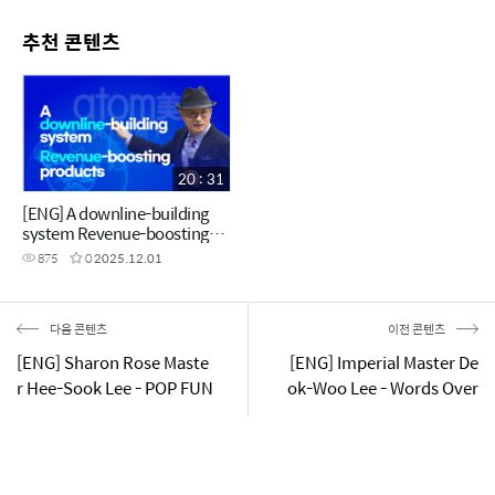
추천 콘텐츠
20 : 31
[ENG] A downline-building
system Revenue-boosting
products
875
0
2025.12.01
다음 콘텐츠
이전 콘텐츠
[ENG] Sharon Rose Maste
[ENG] Imperial Master De
r Hee-Sook Lee - POP FUN
ok-Woo Lee - Words Over
ATOMY
Matter