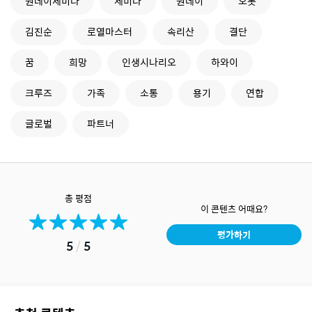
원데이세미나
세미나
원데이
오롯
김진순
로열마스터
속리산
결단
꿈
희망
인생시나리오
하와이
크루즈
가족
소통
용기
연합
글로벌
파트너
총 평점
이 콘텐츠 어때요?
평가하기
5
/
5