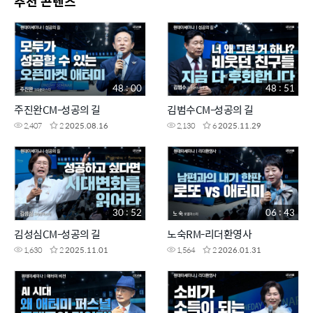
추천 콘텐츠
48 : 00
48 : 51
주진완CM-성공의 길
김범수CM-성공의 길
2,407
2
2025.08.16
2,130
6
2025.11.29
30 : 52
06 : 43
김성심CM-성공의 길
노숙RM-리더환영사
1,630
2
2025.11.01
1,564
2
2026.01.31