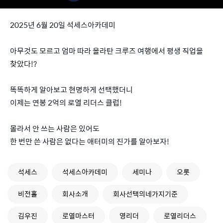
2025년 6월 20일 석세스아카데미
아무것도 모르고 엄마 따라 올라탄 크루즈 여행에서 평생 직업을
찾았다!?
똑똑하게 알아보고 현명하게 선택했더니
이제는 연봉 2억의 로열 리더스 클럽!
몰라서 안 쓰는 사람은 있어도
한 번만 쓴 사람은 없다는 애터미의 진가를 알아보자!
석세스
석세스아카데미
세미나
오롯
비전홀
회사소개
회사선택의네가지기준
김우진
로열마스터
영리더
로열리더스