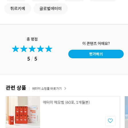
튀르키예
글로벌애터미
총 평점
이 콘텐츠 어때요?
평가하기
5
/
5
관련 상품
애터미 쇼핑몰 바로가기
애터미 헤모힘 (60포, 1개월분)