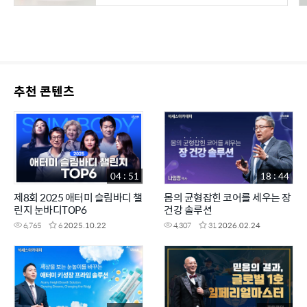
추천 콘텐츠
04 : 51
18 : 44
제8회 2025 애터미 슬림바디 챌
몸의 균형잡힌 코어를 세우는 장
린지 눈바디TOP6
건강 솔루션
6,765
6
2025.10.22
4,307
31
2026.02.24