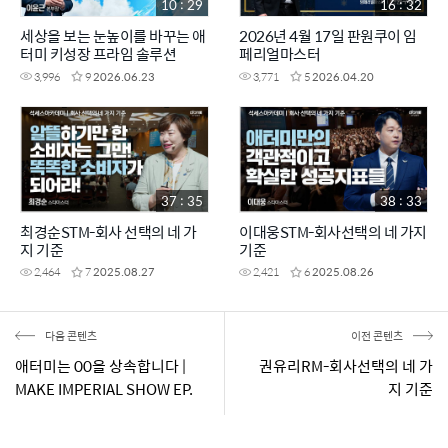
10 : 29
16 : 32
세상을 보는 눈높이를 바꾸는 애
2026년 4월 17일 판원쿠이 임
터미 키성장 프라임 솔루션
페리얼마스터
3,996
9
2026.06.23
3,771
5
2026.04.20
37 : 35
38 : 33
최경순STM-회사 선택의 네 가
이대웅STM-회사선택의 네 가지
지 기준
기준
2,464
7
2025.08.27
2,421
6
2025.08.26
다음 콘텐츠
이전 콘텐츠
애터미는 00을 상속합니다 |
권유리RM-회사선택의 네 가
MAKE IMPERIAL SHOW EP.
지 기준
3