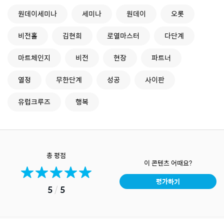
원데이세미나
세미나
원데이
오롯
비전홀
김현희
로열마스터
다단계
마트체인지
비전
현장
파트너
열정
무한단계
성공
사이판
유럽크루즈
행복
총 평점
이 콘텐츠 어때요?
평가하기
5
/
5