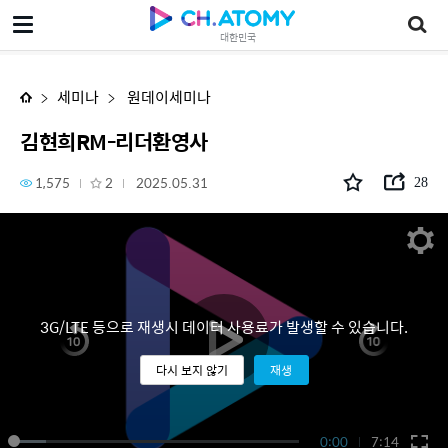
김현희RM-리더환영사
대한민국
세미나
원데이세미나
김현희RM-리더환영사
1,575
2
2025.05.31
28
3G/LTE 등으로 재생시 데이터 사용료가 발생할 수 있습니다.
다시 보지 않기
재생
0:00
7:14