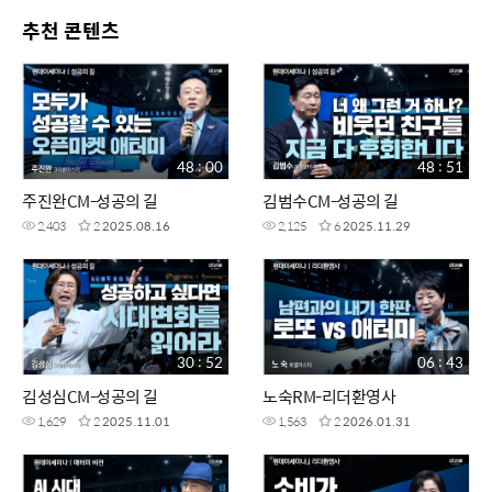
추천 콘텐츠
48 : 00
48 : 51
주진완CM-성공의 길
김범수CM-성공의 길
2,403
2
2025.08.16
2,125
6
2025.11.29
30 : 52
06 : 43
김성심CM-성공의 길
노숙RM-리더환영사
1,629
2
2025.11.01
1,563
2
2026.01.31