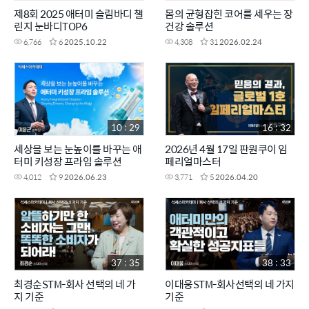
제8회 2025 애터미 슬림바디 챌
몸의 균형잡힌 코어를 세우는 장
린지 눈바디TOP6
건강 솔루션
6,766
6
2025.10.22
4,308
31
2026.02.24
10 : 29
16 : 32
세상을 보는 눈높이를 바꾸는 애
2026년 4월 17일 판원쿠이 임
터미 키성장 프라임 솔루션
페리얼마스터
4,012
9
2026.06.23
3,771
5
2026.04.20
37 : 35
38 : 33
최경순STM-회사 선택의 네 가
이대웅STM-회사선택의 네 가지
지 기준
기준