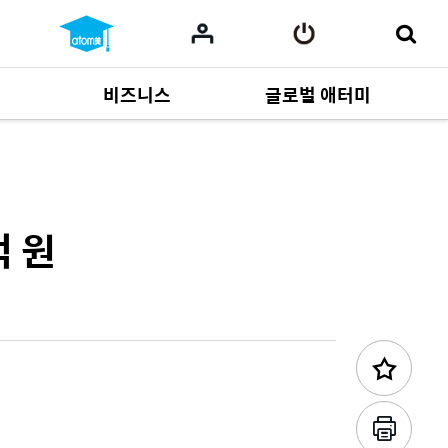
비즈니스
글로벌 애터미
이전 콘텐츠
사업 자료
164
Multi-language
551
억 원