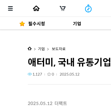
필수시청
기업
다음 콘텐츠
애터미, 국내 유통기업 수출 1위…
경영자 메세지
292
기업
보도자료
애터미, 국내 유통기업
1,127
0
2025.05.12
발행물
2025.05.12 더팩트