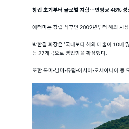
창립 초기부터 글로벌 지향…연평균 48% 성
애터미는 창립 직후인 2009년부터 해외 시
박한길 회장은 '국내보다 해외 매출이 10배 
등 27개국으로 영업망을 확장했다.
또한 북미•남미•유럽•아시아•오세아니아 등 