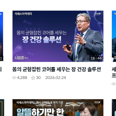
51
18 : 44
디
몸의 균형잡힌 코어를 세우는 장 건강 솔루션
세
프
4,288
30
2026.02.24