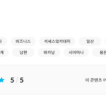
사
비즈니스
석세스앜카데미
일산
계
남편
와카남
시어머니
용
5
/
5
이 콘텐츠 