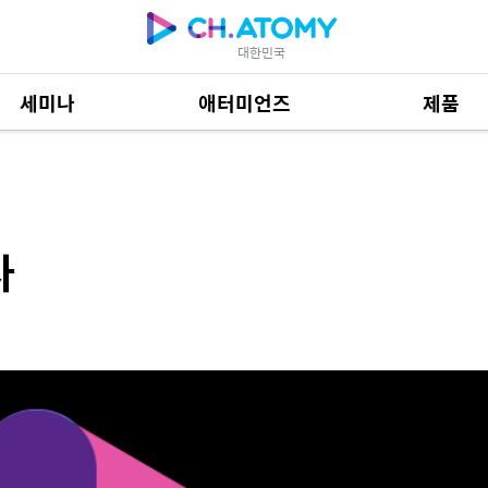
대한민국
세미나
애터미언즈
제품
제품 자료
684
사