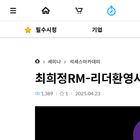
필수시청
기업
다음 콘텐츠
최희정RM-리더환영사
경영자 메세지
292
세미나
석세스아카데미
최희정RM-리더환영
1,389
1
2025.04.23
발행물