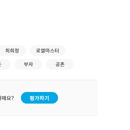
최희정
로열마스터
돈
부자
공존
어때요?
평가하기