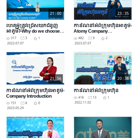
21 : 00
23 : 35
ហេតុអ្វីត្រូវជ្រើសយកជំនួញ
ការណែនាំ​អំពីក្រុមហ៊ុនអាតូមី-
អាតូមី​?-Why do we choose
Atomy Company
Atomy?
Introduction
317
3
1
482
9
2
2023.07.07
2023.07.07
21 : 56
20 : 38
ការណែនាំ​អំពី​ក្រុមហ៊ុនអាតូមី-
ការ​ណែនាំអំពីក្រុមហ៊ុន
Company Introduction
418
13
1
2022.11.02
731
8
0
2023.05.29