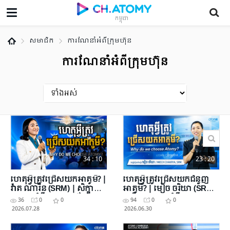
កម្ពុជា
សមាជិក
ការណែនាំអំពីក្រុមហ៊ុន
ការណែនាំអំពីក្រុមហ៊ុន
34 : 10
23 : 20
ហេតុអ្វីត្រូវជ្រើសយកអាតូមី? |
ហេតុអ្វីត្រូវជ្រើសយកជំនួញ
វ៉ាត ណារិន (SRM) | សិក្ខា
អាតូមី? | មៀច ចរិយា (SRM)
សាលាអំពីភាពជោគជ័យ
| សិក្ខាសាលាអំពីភាព
36
0
0
94
0
0
អាតូមី 18 កក្កដា 2026
ជោគជ័យអាតូមី 27 មិថុនា
2026.07.28
2026.06.30
2026