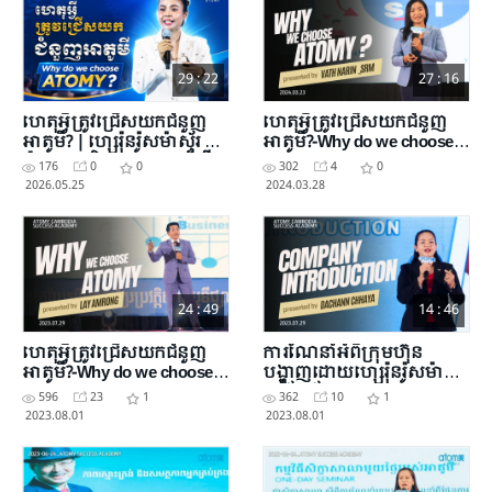
29 : 22
27 : 16
ហេតុអ្វីត្រូវជ្រើសយកជំនួញ
ហេតុអ្វីត្រូវជ្រើសយកជំនួញ
អាតូមី? | ហ្សេរ៉ុនរ៉ូសម៉ាស្ទ័រ កែវ
អាតូមី​?-Why do we choose
ម៉ាឡា | សិក្ខាសាលាអាតូមី
Atomy?
176
0
0
302
4
0
23 ឧសភា 2026
2026.05.25
2024.03.28
24 : 49
14 : 46
ហេតុអ្វីត្រូវជ្រើសយកជំនួញ
ការ​ណែនាំអំពីក្រុមហ៊ុន
អាតូមី​?-Why do we choose
បង្ហាញដោយហ្សេរ៉ុនរ៉ូសម៉ាស្ទ័រ
Atomy?
ដាច័ន្ទ ឆ្ឆ័យា​ -​ Company
596
23
1
362
10
1
Introduction
2023.08.01
2023.08.01