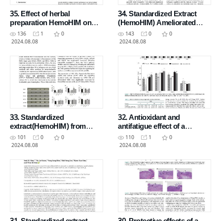
35. Effect of herbal
34. Standardized Extract
preparation HemoHIM on
(HemoHIM) Ameliorated
fatigue level and exercise
High Intensity Exercise
136
1
0
143
0
0
performanc_A randomized
Induced Fatigue in Mice
2024.08.08
2024.08.08
33. Standardized
32. Antioxidant and
extract(HemoHIM) from
antifatigue effect of a
Angelica gigasNakai,
standardized fraction
101
0
0
110
1
0
Cnidiumofficinale Makino
(HemoHIM) from Angelica
2024.08.08
2024.08.08
gigas