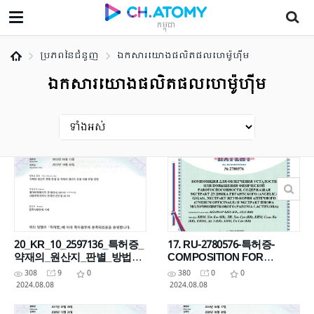
កម្ពុជា
ប្រភពនៃជំនួញ
ឯកសារយោងផលិតផលហេម៉ូហ៊ីម
ឯកសារយោងផលិតផលហេម៉ូហ៊ីម
20_KR_10_2597136_특허증_
17. RU-2780576-특허증-
약재의_원산지_판별_방법_
COMPOSITION FOR
및_약재의_원산지_혼합_비
ALLEVIATING FATIGUE OR
308
9
0
380
0
0
율_판별_방법
ENHANCING EXERCISE
2024.08.08
2024.08.08
CAPABILITY