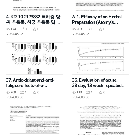
4. KR-10-2173882-특허증-당
A-1. Efficacy of an Herbal
귀 추출물, 천궁 추출물 및 작
Preparation (Atomy’s
약 추출물을 포함하는 간손상,
HemoHIM®) against
174
0
0
203
1
0
간질환 예방, 개선 또는 치료
Ventilator-associated
2024.08.08
2024.08.08
용 조성물
Pneumonia
37. Antioxidant-and-anti-
36. Evaluation of acute,
fatigue-effects-of-a-
28‑day, 13‑week repeated
standardized-botanical-
dose oral toxicity_HemoHIM
209
1
0
113
1
0
extract-fraction-(hemohim)
G
2024.08.08
2024.08.08