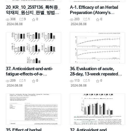
20_KR_10_2597136_특허증_
A-1. Efficacy of an Herbal
약재의_원산지_판별_방법_
Preparation (Atomy’s
및_약재의_원산지_혼합_비
HemoHIM®) against
308
9
0
203
1
0
율_판별_방법
Ventilator-associated
2024.08.08
2024.08.08
Pneumonia
37. Antioxidant-and-anti-
36. Evaluation of acute,
fatigue-effects-of-a-
28‑day, 13‑week repeated
standardized-botanical-
dose oral toxicity_HemoHIM
209
1
0
113
1
0
extract-fraction-(hemohim)
G
2024.08.08
2024.08.08
35. Effect of herbal
32. Antioxidant and