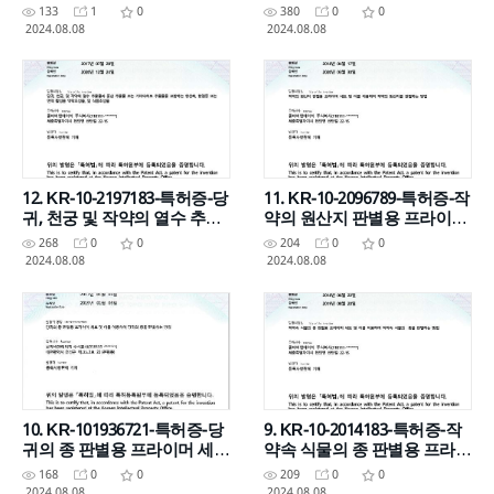
supplementation with a new
ALLEVIATING FATIGUE OR
133
1
0
380
0
0
herbal composition
ENHANCING EXERCISE
2024.08.08
2024.08.08
CAPABILITY
12. KR-10-2197183-특허증-당
11. KR-10-2096789-특허증-작
귀, 천궁 및 작약의 열수 추출
약의 원산지 판별용 프라이머
물과 홍삼 추출물 또는 가피타
세트 및 이를 이용하여 작약의
268
0
0
204
0
0
히보 추출물을 포함하는 항산
원산지를 판별하는 방법
2024.08.08
2024.08.08
화, 항염증
10. KR-101936721-특허증-당
9. KR-10-2014183-특허증-작
귀의 종 판별용 프라이머 세트
약속 식물의 종 판별용 프라이
및 이를 이용하여 당귀의 종을
머 세트 및 이를 이용하여 작
168
0
0
209
0
0
판별하는 방법
약속 식물의 종을 판별하는 방
2024.08.08
2024.08.08