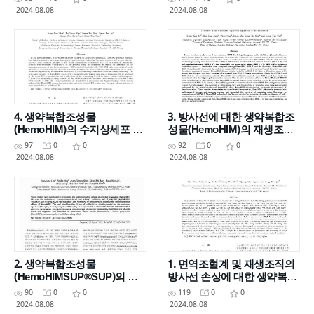
(HemoHIM)의 방호효과 평가
Cyclophosphamide-treated
2024.08.08
2024.08.08
Mice
4. 생약복합조성물
3. 방사선에 대한 생약복합조
(HemoHIM)의 수지상세포 활
성물(HemoHIM)의 재생조직
성화 효과
및 면역계 방호ㆍ회복촉진 효
97
0
0
92
0
0
과
2024.08.08
2024.08.08
2. 생약복합조성물
1. 면역조혈계 및 재생조직의
(HemoHIMSUP®SUP)의 항
방사선 손상에 대한 생약복합
염증작용
물(HIM - I)의 방호 효과
90
0
0
119
0
0
2024.08.08
2024.08.08