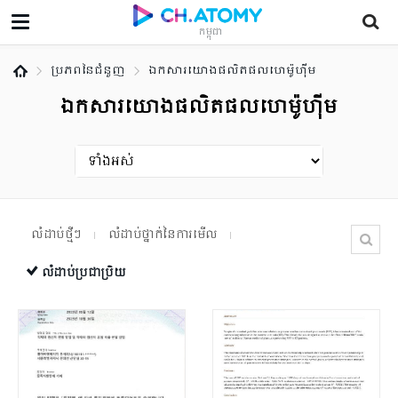
កម្ពុជា
ប្រភពនៃជំនួញ
ឯកសារយោងផលិតផលហេម៉ូហ៊ីម
ឯកសារយោងផលិតផលហេម៉ូហ៊ីម
លំដាប់ថ្មីៗ
លំដាប់ថ្នាក់នៃការមើល
លំដាប់ប្រជាប្រិយ