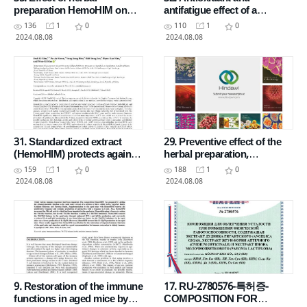
preparation HemoHIM on
antifatigue effect of a
fatigue level and exercise
standardized fraction
136
1
0
110
1
0
performanc_A randomized
(HemoHIM) from Angelica
2024.08.08
2024.08.08
gigas
31. Standardized extract
29. Preventive effect of the
(HemoHIM) protects against
herbal preparation,
scopolamine-induced
HemoHIM, on cisplatin-
159
1
0
188
1
0
amnesia in a murine model
induced immune
2024.08.08
2024.08.08
suppression
9. Restoration of the immune
17. RU-2780576-특허증-
functions in aged mice by
COMPOSITION FOR