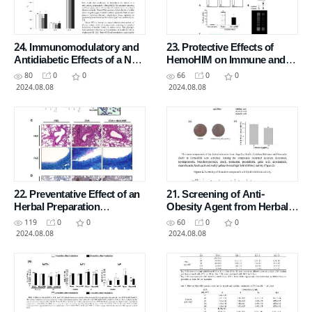
24. Immunomodulatory and
23. Protective Effects of
Antidiabetic Effects of a New
HemoHIM on Immune and
Herbal Preparation
Hematopoietic Systems
80
0
0
66
0
0
(HemoHIM)
Against g-Irradiation
2024.08.08
2024.08.08
22. Preventative Effect of an
21. Screening of Anti-
Herbal Preparation
Obesity Agent from Herbal
(HemoHIM) on Development
Mixtures
119
0
0
60
0
0
of Airway
2024.08.08
2024.08.08