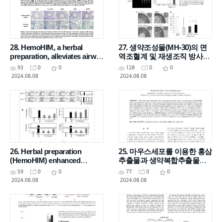
28. HemoHIM, a herbal
27. 생약조성물(MH-30)의 면
preparation, alleviates airway
역조혈계 및 재생조직 방사선
inflammation caused by
손상에 대한 방호 효과
93
0
0
128
0
0
cigarette smoke
2024.08.08
2024.08.08
26. Herbal preparation
25. 마우스세포를 이용한 홍삼
(HemoHIM) enhanced
추출물과 생약복합추출물의
functional maturation of
병용 처리에 따른 면역활성 효
59
0
0
77
0
0
bone marrow derived
과
2024.08.08
2024.08.08