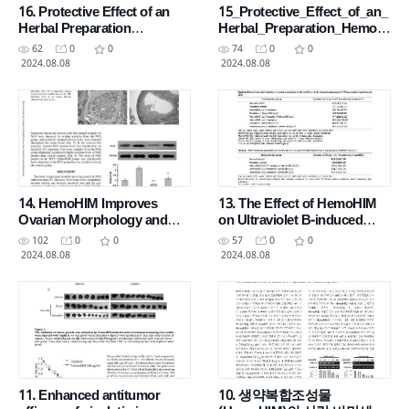
16. Protective Effect of an
15_Protective_Effect_of_an_
Herbal Preparation
Herbal_Preparation_HemoHI
(HemoHIM) on 5-
M_on_Radiation
62
0
0
74
0
0
Fluorouracil-Induced
2024.08.08
2024.08.08
14. HemoHIM Improves
13. The Effect of HemoHIM
Ovarian Morphology and
on Ultraviolet B-induced
Decreases Expression of
Acute Skin Damages in
102
0
0
57
0
0
Nerve Growth Factor
Mouse
2024.08.08
2024.08.08
11. Enhanced antitumor
10. 생약복합조성물