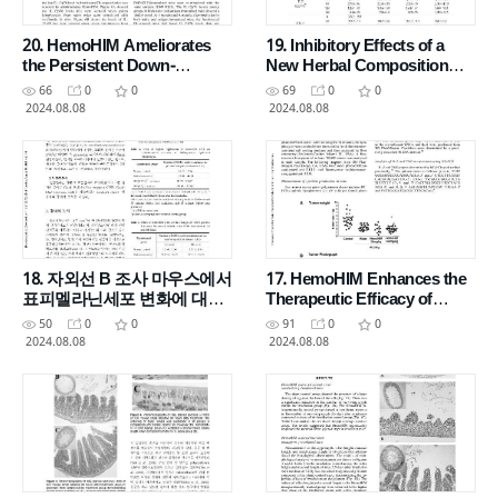
20. HemoHIM Ameliorates
19. Inhibitory Effects of a
the Persistent Down-
New Herbal Composition
Regulation of Th1-like
(HemoHIM) on UVB-Induced
66
0
0
69
0
0
Immune Responses in
2024.08.08
2024.08.08
Fractionated
18. 자외선 B 조사 마우스에서
17. HemoHIM Enhances the
표피멜라닌세포 변화에 대한
Therapeutic Efficacy of
헤모힘의 방어효과
Ionizing Radiation Treatment
50
0
0
91
0
0
in Tumor-Bearing Mice
2024.08.08
2024.08.08