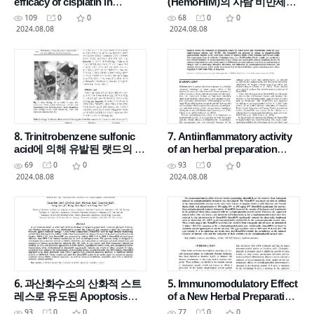
efficacy of cisplatin in
(HemoHIM)의 사람 비만세포
combination with HemoHIM
주 활성 억제 효과
109
0
0
68
0
0
in tumor-bearing mice
2024.08.08
2024.08.08
8. Trinitrobenzene sulfonic
7. Antiinflammatory activity
acid에 의해 유발된 랫드의 대
of an herbal preparation
장염에서 HemoHIM의 항염증
(HemoHIM) in rats
69
0
0
93
0
0
효과
2024.08.08
2024.08.08
6. 과산화수소의 산화적 스트
5. Immunomodulatory Effect
레스로 유도된 Apoptosis에
of a New Herbal Preparation
대한 생약복합조성물
(HemoHIM) in
93
0
0
77
0
0