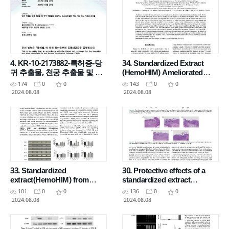
4. KR-10-2173882-특허증-당
34. Standardized Extract
귀 추출물, 천궁 추출물 및 작
(HemoHIM) Ameliorated
약 추출물을 포함하는 간손상,
High Intensity Exercise
174
0
0
143
0
0
간질환 예방, 개선 또는 치료
Induced Fatigue in Mice
2024.08.08
2024.08.08
용 조성물
33. Standardized
30. Protective effects of a
extract(HemoHIM) from
standardized extract
Angelica gigasNakai,
(HemoHIM) using
101
0
0
136
0
0
Cnidiumofficinale Makino
indomethacin- and ethanol
2024.08.08
2024.08.08