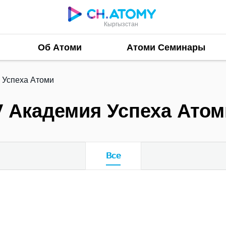
Кыргызстан
Об Атоми
Атоми Семинары
 Успеха Атоми
V Академия Успеха Атом
Все