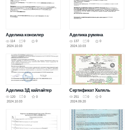
Аделика консилер
Аделика румяна
114
0
0
137
0
0
2024.10.03
2024.10.03
Аделика 3Д хайлайтер
Сертификат Халяль
120
0
0
251
0
0
2024.10.03
2024.09.20