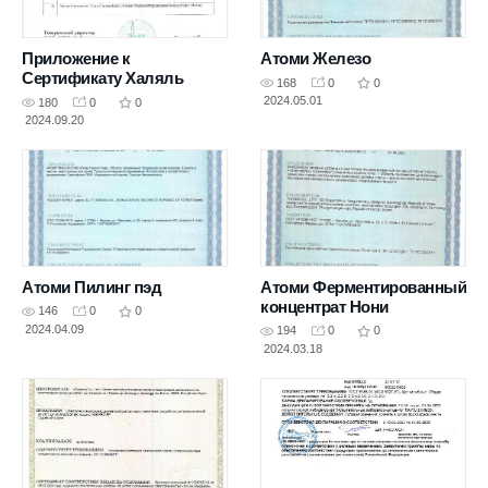
Приложение к
Атоми Железо
Сертификату Халяль
168
0
0
2024.05.01
180
0
0
2024.09.20
Атоми Пилинг пэд
Атоми Ферментированный
концентрат Нони
146
0
0
2024.04.09
194
0
0
2024.03.18