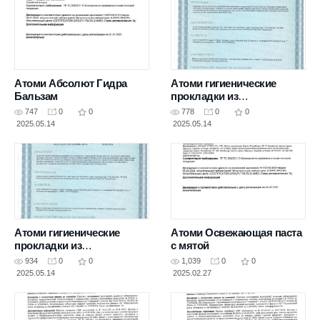
Атоми Абсолют Гидра
Атоми гигиенические
Бальзам
прокладки из
натурального хлопка
747
0
0
778
0
0
(ежедневные)
2025.05.14
2025.05.14
Атоми гигиенические
Атоми Освежающая паста
прокладки из
с мятой
натурального хлопка
934
0
0
1,039
0
0
2025.05.14
2025.02.27