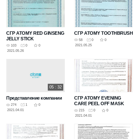
СГР ATOMY RED GINSENG
СГР ATOMY TOOTHBRUSH
JELLY STICK
58
0
0
2021.05.25
103
0
0
2021.05.26
05 : 32
Представление компании
СГР ATOMY EVENING
CARE PEEL OFF MASK
274
1
0
2021.04.01
215
0
0
2021.04.01