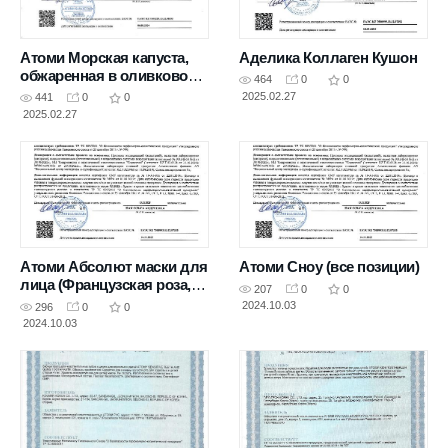
Атоми Морская капуста,
Аделика Коллаген Кушон
обжаренная в оливковом
464
0
0
масле
2025.02.27
441
0
0
2025.02.27
Атоми Абсолют маски для
Атоми Сноу (все позиции)
лица (Французская роза,
207
0
0
Медь и женьшень, Глина
2024.10.03
296
0
0
Хиноки, 24К золото)
2024.10.03