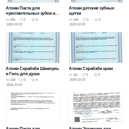
Атоми Паста для
Атоми детские зубные
чувствительных зубов и
щетки
десен
255
0
0
184
0
0
2024.10.03
2024.10.03
Атоми Серабэби Шампунь
Атоми Серабэби крем
и Гель для душа
111
0
0
2024.10.03
158
0
0
2024.10.03
Атоми Паста для
Атоми Эссенция для