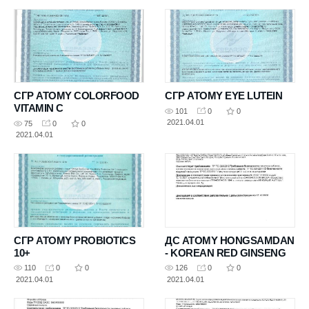
СГР ATOMY COLORFOOD
СГР ATOMY EYE LUTEIN
VITAMIN C
101
0
0
2021.04.01
75
0
0
2021.04.01
СГР ATOMY PROBIOTICS
ДС ATOMY HONGSAMDAN
10+
- KOREAN RED GINSENG
110
0
0
126
0
0
2021.04.01
2021.04.01