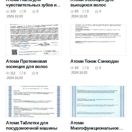
чувствительных зубов и
вьющихся волос
десен
103
0
0
83
0
0
2024.10.03
2024.10.03
Атоми Протеиновая
Атоми Тоник Сэнмодан
эссенция для волос
93
0
0
2024.10.03
112
0
0
2024.10.03
Атоми Таблетки для
Атоми
посудомоечной машины
Многофункциональное