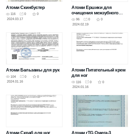
Атоми Скинбустер
Атоми Ершики для
очищения межзубного
116
0
0
пространства
2024.03.17
96
0
0
2024.02.19
Атоми Бальзамы для рук
Атоми Питательный крем
для ног
104
0
0
2024.01.16
116
0
0
2024.01.16
Атоми Скраб для ног
Атоми rTG Омега-3