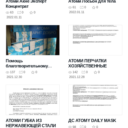
Атоми Акне Эксперт
Атоми Лосьон для тела
Концентрат
61
0
0
2022.01.11
63
0
0
2022.01.11
Помощь
АТОМИ ПЕРЧАТКИ
благотворительному
ХОЗЯЙСТВЕННЫЕ
фонду &"Солнечный
137
0
0
142
0
0
город&"
2021.12.30
2021.12.28
АТОМИ ГУБКА ИЗ
ДС ATOMY DAILY MASK
НЕРЖАВЕЮЩЕЙ СТАЛИ
98
0
0