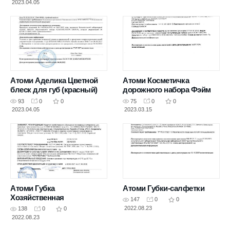
2023.04.05
Атоми Аделика Цветной
Атоми Косметичка
блеск для губ (красный)
дорожного набора Фэйм
93
0
0
75
0
0
2023.04.05
2023.03.15
Атоми Губка
Атоми Губки-салфетки
Хозяйственная
147
0
0
2022.08.23
138
0
0
2022.08.23