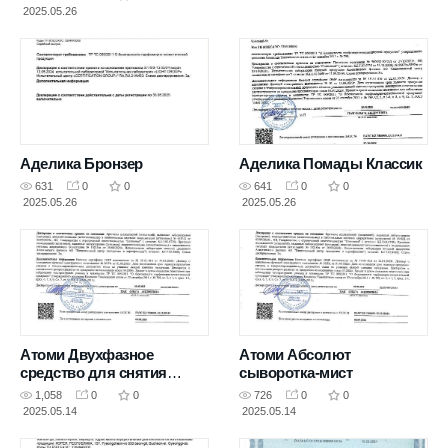
2025.05.26
Аделика Бронзер
Аделика Помады Классик
631
0
0
641
0
0
2025.05.26
2025.05.26
Атоми Двухфазное
Атоми Абсолют
средство для снятия
сыворотка-мист
макияжа
1,058
0
0
726
0
0
2025.05.14
2025.05.14