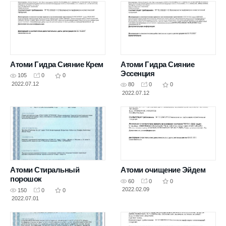
Атоми Гидра Сияние Крем
Атоми Гидра Сияние
Эссенция
105
0
0
2022.07.12
80
0
0
2022.07.12
Атоми Стиральный
Атоми очищение Эйдем
порошок
60
0
0
2022.02.09
150
0
0
2022.07.01