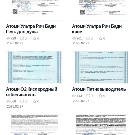
Атоми Ультра Рич Бади
Атоми Ультра Рич Бади
Гель для душа
крем
729
0
0
901
0
0
2025.02.27
2025.02.27
Атоми О2 Кислородный
Атоми Пятновыводитель
отбеливатель
743
0
0
2025.02.27
666
0
0
2025.02.27