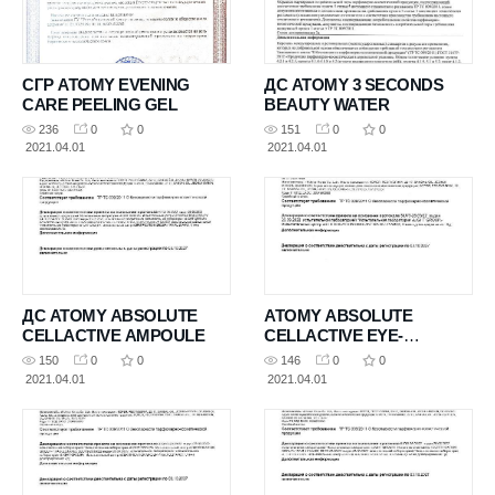
СГР ATOMY EVENING
ДС ATOMY 3 SECONDS
CARE PEELING GEL
BEAUTY WATER
236
0
0
151
0
0
2021.04.01
2021.04.01
ДС ATOMY ABSOLUTE
ATOMY ABSOLUTE
CELLACTIVE AMPOULE
CELLACTIVE EYE-
COMPLEX
150
0
0
146
0
0
2021.04.01
2021.04.01