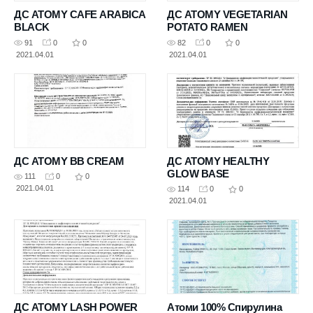
ДС ATOMY CAFE ARABICA
ДС ATOMY VEGETARIAN
BLACK
POTATO RAMEN
91
0
0
82
0
0
2021.04.01
2021.04.01
ДС ATOMY BB CREAM
ДС ATOMY HEALTHY
GLOW BASE
111
0
0
2021.04.01
114
0
0
2021.04.01
ДС ATOMY LASH POWER
Атоми 100% Спирулина