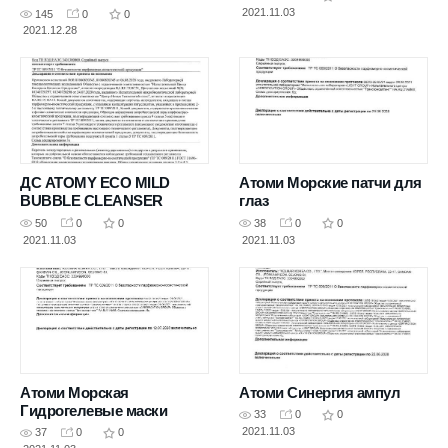
2021.11.03
145
0
0
2021.12.28
ДС ATOMY ECO MILD
Атоми Морские патчи для
BUBBLE CLEANSER
глаз
50
0
0
38
0
0
2021.11.03
2021.11.03
Атоми Морская
Атоми Синергия ампул
Гидрогелевые маски
33
0
0
2021.11.03
37
0
0