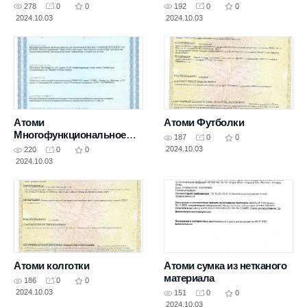
чистящее средство для
278
0
0
192
0
0
ванной комнаты
2024.10.03
2024.10.03
Атоми
Атоми Футболки
Многофункциональное
187
0
0
чистящее средство для
2024.10.03
220
0
0
кухни
2024.10.03
Атоми колготки
Атоми сумка из нетканого
материала
186
0
0
2024.10.03
151
0
0
2024.10.03