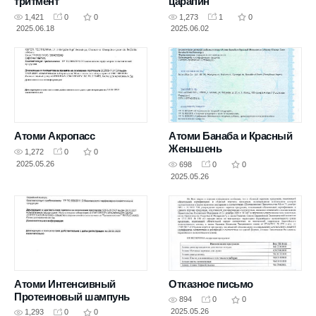
тритмент
царапин
1,421
0
0
1,273
1
0
2025.06.18
2025.06.02
Атоми Акропасс
Атоми Банаба и Красный
Женьшень
1,272
0
0
2025.05.26
698
0
0
2025.05.26
Атоми Интенсивный
Отказное письмо
Протеиновый шампунь
894
0
0
2025.05.26
1,293
0
0