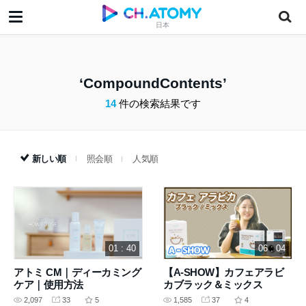
日本
CompoundContents
14
件の検索結果です
新しい順
照会順
人気順
01 : 40
06 : 04
アトミ CM｜ディーカミング
【A-SHOW】カフェアラビ
ケア｜使用方法
カブラック＆ミックス
2,097
33
5
1,585
37
4