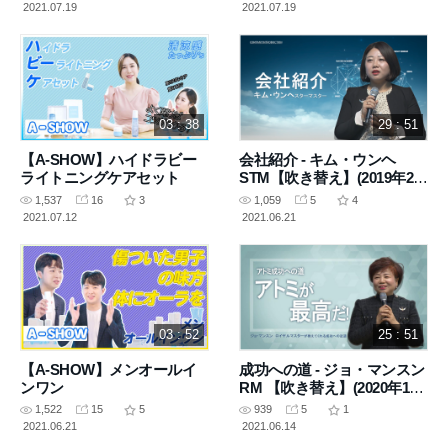
2021.07.19
2021.07.19
03 : 38
29 : 51
【A-SHOW】ハイドラビー
会社紹介 - キム・ウンヘ
ライトニングケアセット
STM【吹き替え】(2019年2月
15日 講義)
1,537
16
3
1,059
5
4
2021.07.12
2021.06.21
03 : 52
25 : 51
【A-SHOW】メンオールイ
成功への道 - ジョ・マンスン
ンワン
RM 【吹き替え】(2020年1月
2日 講義)
1,522
15
5
939
5
1
2021.06.21
2021.06.14