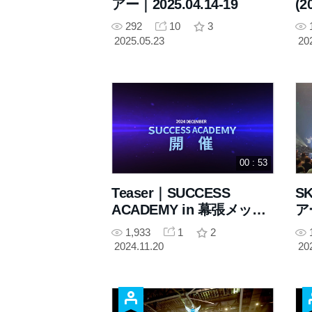
アー｜2025.04.14-19
(2
292
10
3
2025.05.23
20
00 : 53
Teaser｜SUCCESS
S
ACADEMY in 幕張メッセ
アー
(2024.12.17)
1,933
1
2
2024.11.20
20