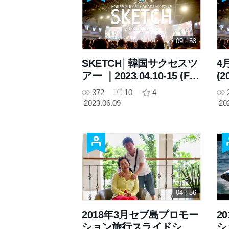
09 : 53
SKETCH│韓国サクセスツ
4
アー ｜2023.04.10-15 (Full
(2
ver. )
372
10
4
2023.06.09
20
04 : 56
2018年3月セブ島プロモー
2
ション旅行スライドショ
シ