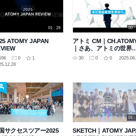
01 : 29
00 :
25 ATOMY JAPAN
アトミ CM｜CH.ATOM
EVIEW
｜さあ、アトミの世界
へ。
596
0
1
30
0
0
2025.06
25.12.28
01 :
国サクセスツアー2025
SKETCH｜ATOMY JAP