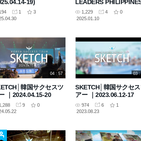
025.04.14-19)
LEADERS PHILIPPINE
TOUR 2024
194
1
3
1,229
4
0
25.04.30
2025.01.10
04 : 57
03 :
KETCH│韓国サクセスツ
SKETCH│韓国サクセ
 ｜2024.04.15-20
アー ｜2023.06.12-17
1,288
9
0
974
6
1
24.05.22
2023.08.23