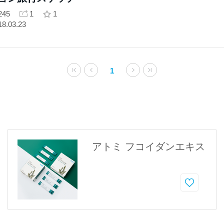
245
1
1
18.03.23
1
アトミ フコイダンエキス