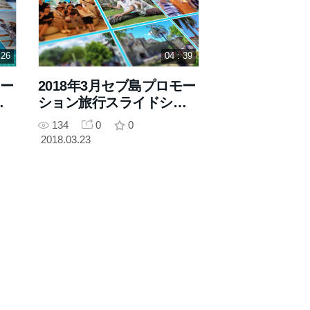
 26
04 : 39
モー
2018年3月セブ島プロモー
ョ
ション旅行スライドショ
ー(2)
134
0
0
2018.03.23