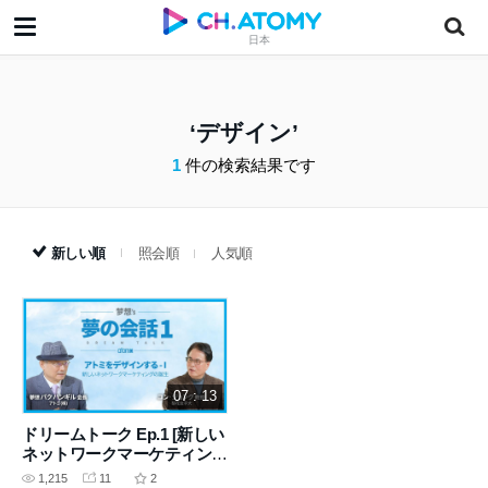
日本
デザイン
1
件の検索結果です
新しい順
照会順
人気順
07 : 13
ドリームトーク Ep.1 [新しい
ネットワークマーケティング
の誕生]
1,215
11
2