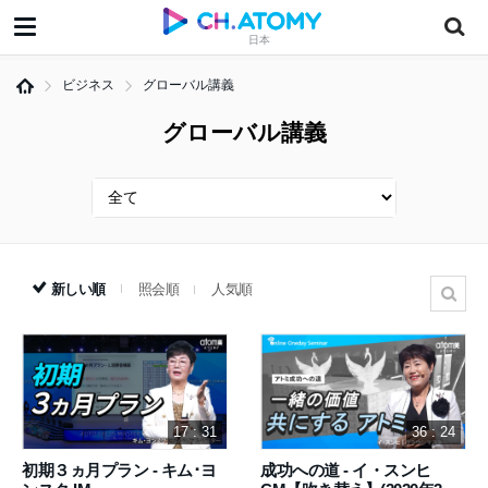
日本
ビジネス
グローバル講義
グローバル講義
新しい順
照会順
人気順
17 : 31
36 : 24
初期３ヵ月プラン - キム･ヨ
成功への道 - イ・スンヒ