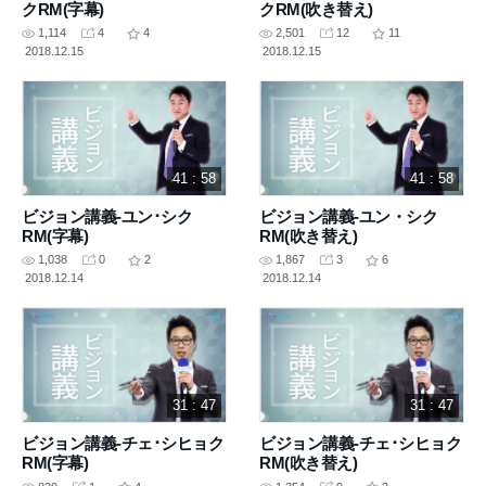
クRM(字幕)
クRM(吹き替え)
1,114
4
4
2,501
12
11
2018.12.15
2018.12.15
41 : 58
41 : 58
ビジョン講義-ユン･シク
ビジョン講義-ユン・シク
RM(字幕)
RM(吹き替え)
1,038
0
2
1,867
3
6
2018.12.14
2018.12.14
31 : 47
31 : 47
ビジョン講義-チェ･シヒョク
ビジョン講義-チェ･シヒョク
RM(字幕)
RM(吹き替え)