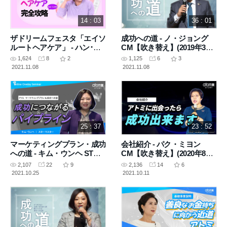
14 : 03
36 : 01
ザドリームフェスタ「エイソ
成功への道 - ノ・ジョング
ルートヘアケア」 - ハン･ギ
CM【吹き替え】(2019年3月5
ュビSTM【吹き替え】(2021
日 収録)
1,624
8
2
1,125
6
3
年1月26日)
2021.11.08
2021.11.08
25 : 37
23 : 52
マーケティングプラン・成功
会社紹介 - パク・ミヨン
への道 - キム・ウンヘ STM
CM【吹き替え】(2020年8月
【吹き替え】(2020年4月2日
21日 収録)
2,107
22
9
2,136
14
6
収録)
2021.10.25
2021.10.11