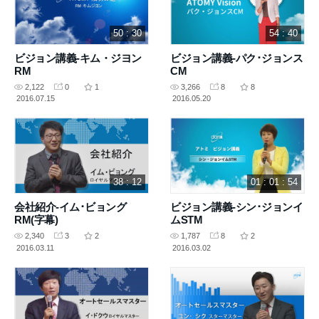
50 : 30
54 : 40
ビジョン講義-キム・ジヨン
ビジョン講義-パク･ジョンス
RM
CM
2,122
0
1
3,266
8
8
2016.07.15
2016.05.20
38 : 12
01 : 01 : 54
会社紹介-イム･ビョング
ビジョン講義-シン･ジョンイ
RM(字幕)
ムSTM
2,340
3
2
1,787
8
2
2016.03.11
2016.03.02