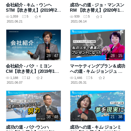
会社紹介 - キム・ウンヘ
成功への道 - ジョ・マンスン
STM【吹き替え】(2019年2月
RM 【吹き替え】(2020年1月
15日 講義)
2日 講義)
1,059
5
4
939
5
1
2021.06.21
2021.06.14
28 : 47
28 : 15
会社紹介 - パク・ミヨン
マーケティングプラン＆成功
CM【吹き替え】(2019年1月
への道 - キム·ジョンジュ RM
11日 講義)
【吹き替え】(2020年4月23日
1,188
12
2
1,446
5
2
講義)
2021.06.07
2021.05.31
38 : 48
21 : 38
成功の道 - パク·ウンハ
成功への道 - キム·ジョンミ