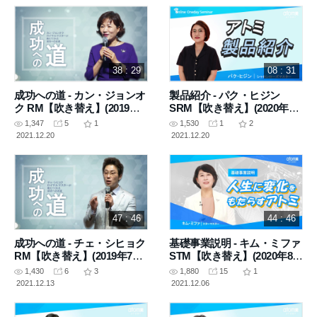
38 : 29
08 : 31
成功への道 - カン・ジョンオ
製品紹介 - パク・ヒジン
ク RM【吹き替え】(2019年6
SRM【吹き替え】(2020年5
月20日 講義)
月21日 講義)
1,347
5
1
1,530
1
2
2021.12.20
2021.12.20
47 : 46
44 : 46
成功への道 - チェ・シヒョク
基礎事業説明 - キム・ミファ
RM【吹き替え】(2019年7月
STM【吹き替え】(2020年8月
16日 講義)
6日 講義)
1,430
6
3
1,880
15
1
2021.12.13
2021.12.06