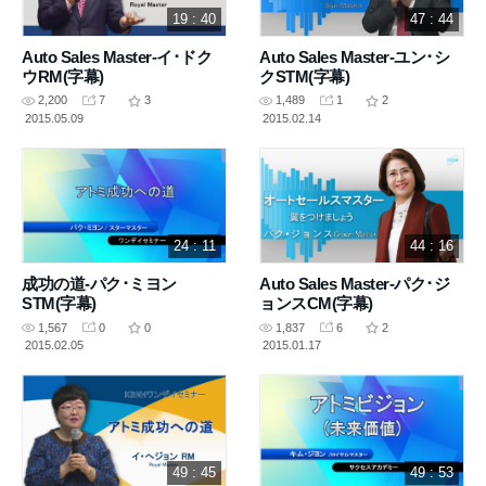
19 : 40
47 : 44
Auto Sales Master-イ･ドク
Auto Sales Master-ユン･シ
ウRM(字幕)
クSTM(字幕)
2,200
7
3
1,489
1
2
2015.05.09
2015.02.14
24 : 11
44 : 16
成功の道-パク･ミヨン
Auto Sales Master-パク･ジ
STM(字幕)
ョンスCM(字幕)
1,567
0
0
1,837
6
2
2015.02.05
2015.01.17
49 : 45
49 : 53