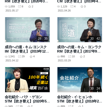
RM【吹き替え】(2020年3月5
CM【吹き替え】 (2019年4月
日 講義)
4日 講義)
1,059
8
2
1,129
4
3
2021.05.17
2021.04.26
28 : 35
30 : 42
成功への道 - キム·ヨンスク
成功への道 - キム・ヨンラク
IM【吹き替え】 (2019年12月
RM【吹き替え】(2017年9月
19日 講義)
30日 講義)
1,541
29
4
866
10
2
2021.04.12
2021.03.29
29 : 08
30 : 24
会社紹介 - パク・ゲヨン
会社紹介 - イ·ヒョンホ
STM【吹き替え】(2020年5月
STM【吹き替え】(2018年2月
15日 講義)
9日 講義)
949
10
2
889
2
1