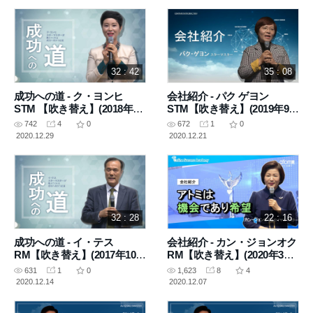
32 : 42
35 : 08
成功への道 - ク・ヨンヒ
会社紹介 - パク ゲヨン
STM 【吹き替え】(2018年4
STM【吹き替え】(2019年9月
月26日 講義)
20日 講義)
742
4
0
672
1
0
2020.12.29
2020.12.21
32 : 28
22 : 16
成功への道 - イ・テス
会社紹介 - カン・ジョンオク
RM【吹き替え】(2017年10月
RM【吹き替え】(2020年3月
26日 講義)
13日 講義)
631
1
0
1,623
8
4
2020.12.14
2020.12.07