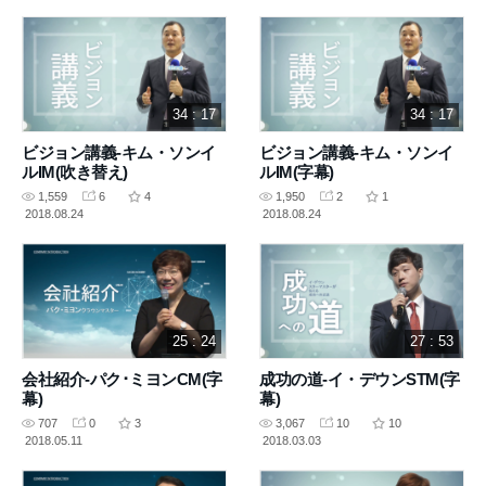
34 : 17
34 : 17
ビジョン講義-キム・ソンイ
ビジョン講義-キム・ソンイ
ルIM(吹き替え)
ルIM(字幕)
1,559
6
4
1,950
2
1
2018.08.24
2018.08.24
25 : 24
27 : 53
会社紹介-パク･ミヨンCM(字
成功の道-イ・デウンSTM(字
幕)
幕)
707
0
3
3,067
10
10
2018.05.11
2018.03.03