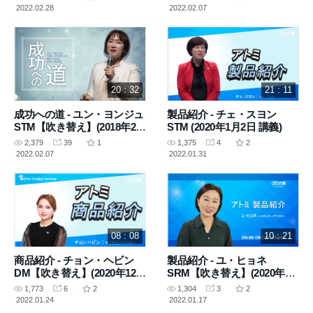
2022.02.28
2022.02.07
20 : 32
21 : 11
成功への道 - ユン・ヨンジュ
製品紹介 - チェ・スヨン
STM【吹き替え】(2018年2月
STM (2020年1月2日 講義)
3日 講義)
2,379
39
1
1,375
4
2
2022.02.07
2022.01.31
08 : 08
10 : 21
商品紹介 - チョン・ヘビン
製品紹介 - ユ・ヒョネ
DM【吹き替え】(2020年12月
SRM【吹き替え】(2020年7
3日 講義)
月2日 収録)
1,773
6
2
1,304
3
2
2022.01.24
2022.01.17