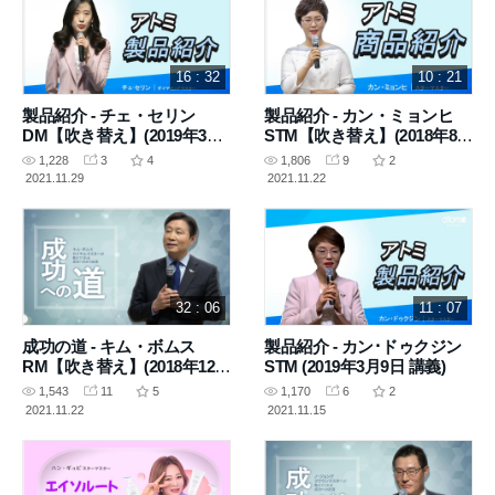
16 : 32
10 : 21
製品紹介 - チェ・セリン
製品紹介 - カン・ミョンヒ
DM【吹き替え】(2019年3月
STM【吹き替え】(2018年8月
23日 講義)
9日 講義)
1,228
3
4
1,806
9
2
2021.11.29
2021.11.22
32 : 06
11 : 07
成功の道 - キム・ボムス
製品紹介 - カン･ドゥクジン
RM【吹き替え】(2018年12月
STM (2019年3月9日 講義)
20日 講義)
1,543
11
5
1,170
6
2
2021.11.22
2021.11.15