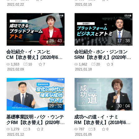
2021.02.22
2021.02.15
28 : 43
17 : 38
会社紹介 - イ・スンヒ
会社紹介 - ホン・ジンヨン
CM【吹き替え】(2020年6月
SRM【吹き替え】(2020年4
19日 講義)
月10日 講義)
1,553
10
7
1,662
20
3
2021.02.09
2021.01.18
29 : 32
30 : 04
基礎事業説明 - パク・ウンテ
成功への道 - イ・ナミ
クRM【吹き替え】(2020年6
RM【吹き替え】(2018年6月
月4日 講義)
14日 講義)
1,279
3
2
787
3
0
2021.01.12
2021.01.05