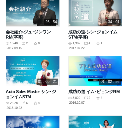
26 : 54
34 : 01
会社紹介-ジュ･ジンワン
成功の道-シン･ジョンイム
RM(字幕)
STM(字幕)
1,248
2
0
1,362
4
1
2017.09.15
2017.07.22
01 : 09 : 21
01 : 02 : 56
Auto Sales Master-シン･ジ
成功の道-イム･ビョングRM
ョンイムSTM
3,029
2
4
2016.10.07
2,928
6
4
2016.10.22