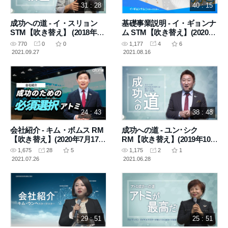
31 : 28
40 : 15
成功への道 - イ・スリョン
基礎事業説明 - イ・ギョンナ
STM【吹き替え】 (2018年8
ム STM【吹き替え】(2020年
月11日 講義)
5月28日 講義)
770
0
0
1,177
4
6
2021.09.27
2021.08.16
24 : 43
38 : 48
会社紹介 - キム・ボムス RM
成功への道 - ユン･シク
【吹き替え】(2020年7月17日
RM【吹き替え】(2019年10月
講義)
24日 講義)
1,675
28
5
1,175
2
1
2021.07.26
2021.06.28
29 : 51
25 : 51