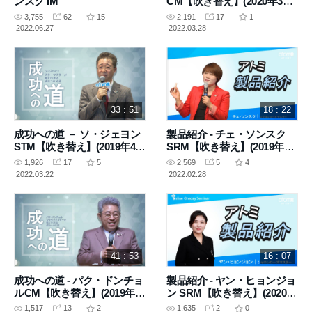
ンスク IM
CM【吹き替え】(2020年3月
26日 講義)
3,755
62
15
2,191
17
1
2022.06.27
2022.03.28
33 : 51
18 : 22
成功への道 － ソ・ジェヨン
製品紹介 - チェ・ソンスク
STM【吹き替え】(2019年4月
SRM【吹き替え】(2019年11
16日 講義)
月5 日 講義)
1,926
17
5
2,569
5
4
2022.03.22
2022.02.28
41 : 53
16 : 07
成功への道 - パク・ドンチョ
製品紹介 - ヤン・ヒョンジョ
ルCM【吹き替え】(2019年3
ン SRM【吹き替え】(2020年
月9日 講義)
11月5日 講義)
1,517
13
2
1,635
2
0