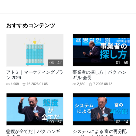
おすすめコンテンツ
04 : 42
01 : 59
アトミ｜マーケティングプラ
事業者の探し方｜パク ハン
ン 2026
ギル 会長
4,909
16
2026.01.05
2,839
7
2025.08.13
00 : 57
02 : 14
態度が全てだ｜パク ハンギ
システムによる 富の再分配