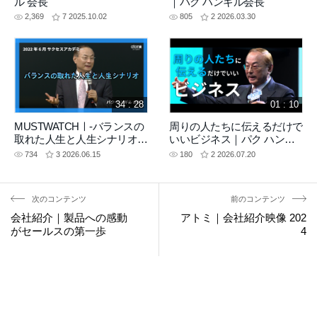
ル 会長
｜パク ハンギル会長
2,369
7
2025.10.02
805
2
2026.03.30
34 : 28
01 : 10
MUSTWATCHㅣ-バランスの
周りの人たちに伝えるだけで
取れた人生と人生シナリオ
いいビジネス｜パク ハンギ
2022年6月 サクセスアカデミ
ル 会長
734
3
2026.06.15
180
2
2026.07.20
ー(20120511)
次のコンテンツ
前のコンテンツ
会社紹介｜製品への感動
アトミ｜会社紹介映像 202
がセールスの第一歩
4