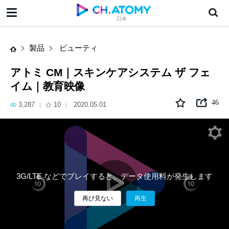
アトミ CM｜スキンケアシステム ザ フェイム｜教育映像
日本
製品
ビューティ
アトミ CM｜スキンケアシステム ザ フェ
イム｜教育映像
46
3,287
10
2020.05.01
3G/LTE などでプレイすると、データ使用料が発生します
再び見ない
再生