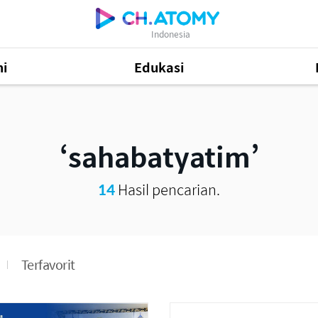
Indonesia
i
Edukasi
48
sahabatyatim
Informasi Produk
505
14
Hasil pencarian.
81
Terfavorit
Mastership Promotion
252