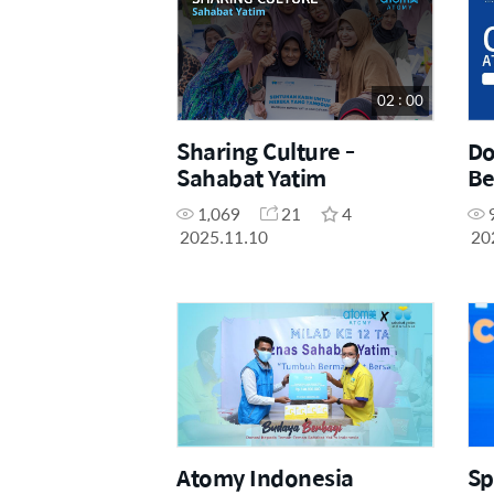
02 : 00
Sharing Culture -
Do
Sahabat Yatim
Be
Sa
1,069
21
4
2025.11.10
20
Atomy Indonesia
Sp