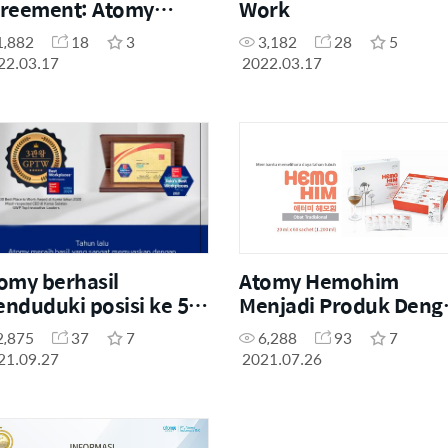
reement: Atomy
Work
rsama dengan Anak-
1,882
18
3
3,182
28
5
ak Compassion
22.03.17
2022.03.17
omy berhasil
Atomy Hemohim
nduduki posisi ke 5
Menjadi Produk Deng
bagai Great Place To
Penjualan Terbaik
2,875
37
7
6,288
93
7
rk se-Asia
selama 7 tahun
21.09.27
2021.07.26
Berturut-turut