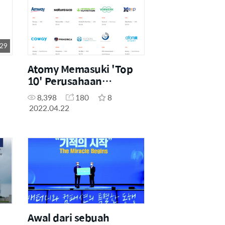
 29
Atomy Memasuki 'Top
10' Perusahaan
Penjualan Langsung
8,398
180
8
Secara Global
2022.04.22
Awal dari sebuah