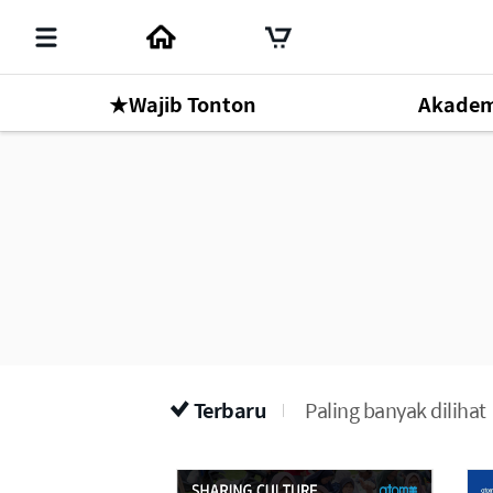
★Wajib Tonton
Akadem
Mr. Park Han Gill
Online Seminar
1
Terbaru
Paling banyak dilihat