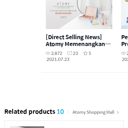
[Direct Selling News]
Pe
Atomy Memenangkan
Pr
Grand Prize di China
Ma
2,872
23
5
Beauty Expo
2021.07.23
20
Related products
10
Atomy Shopping Mall