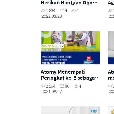
Berikan Bantuan Donasi
Ag
Berupa Vitamin C
be
1,239
4
1
Kepada Sahabat Yatim
an
2022.03.28
20
Indonesia
Atomy Menempati
At
Peringkat ke-5 sebagai
me
Great Place To Work Se-
se
2,164
30
4
Asia
Wo
2021.09.27
20