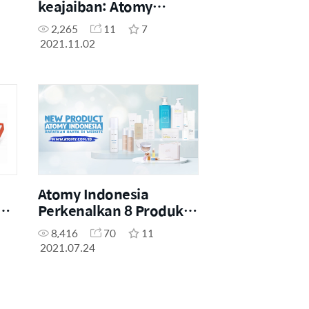
keajaiban: Atomy
donasi untuk
2,265
11
7
Compassion
2021.11.02
Atomy Indonesia
an
Perkenalkan 8 Produk
Terbaru Untuk
8,416
70
11
Perawatan Tubuh dan
2021.07.24
Kulit