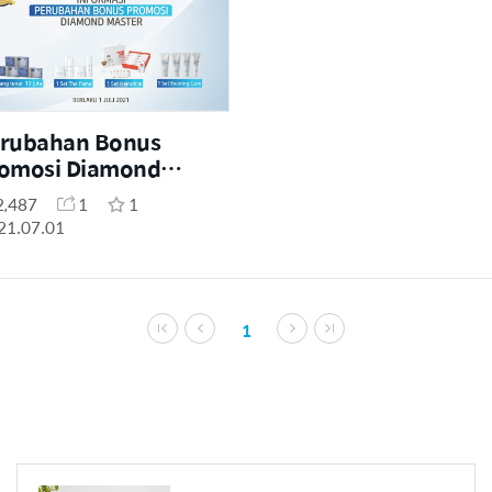
rubahan Bonus
omosi Diamond
ster Per 1 Juli 2021
2,487
1
1
21.07.01
1