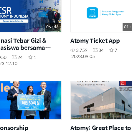
06 : 46
01 :
nasi Tebar Gizi &
Atomy Ticket App
asiswa bersama
3,759
34
7
habat Yatim
2023.09.05
950
24
1
23.12.10
onsorship
Atomy: Great Place to