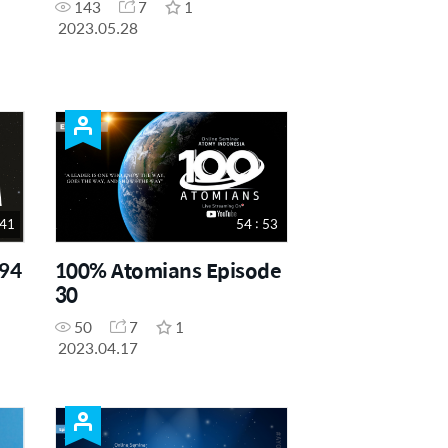
143
7
1
2023.05.28
 41
54 : 53
 94
100% Atomians Episode
30
50
7
1
2023.04.17