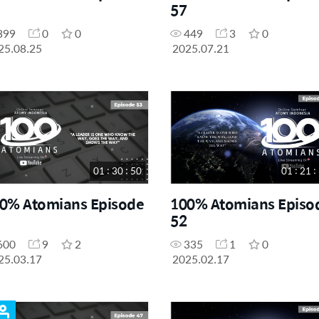
57
399
0
0
449
3
0
25.08.25
2025.07.21
01 : 30 : 50
01 : 21 :
0% Atomians Episode
100% Atomians Episo
52
600
9
2
335
1
0
25.03.17
2025.02.17