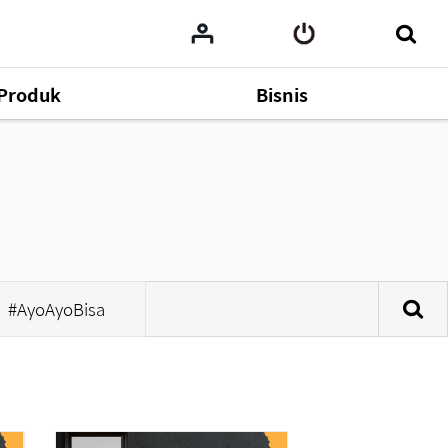
Produk
Bisnis
#AyoAyoBisa