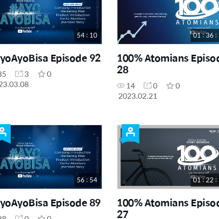
54 : 10
01 : 36 :
yoAyoBisa Episode 92
100% Atomians Episo
28
85
3
0
23.03.08
14
0
0
2023.02.21
56 : 54
01 : 22 :
yoAyoBisa Episode 89
100% Atomians Episo
27
28
0
0