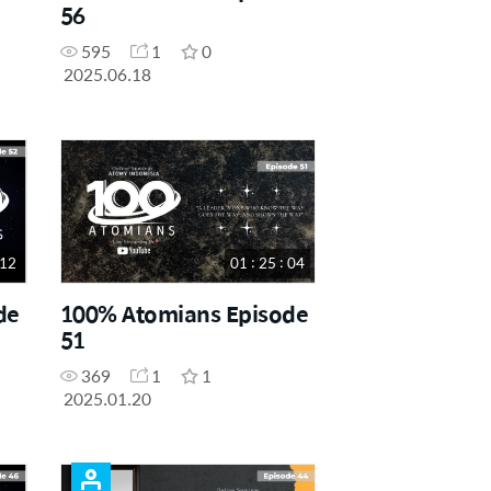
56
595
1
0
2025.06.18
 12
01 : 25 : 04
de
100% Atomians Episode
51
369
1
1
2025.01.20