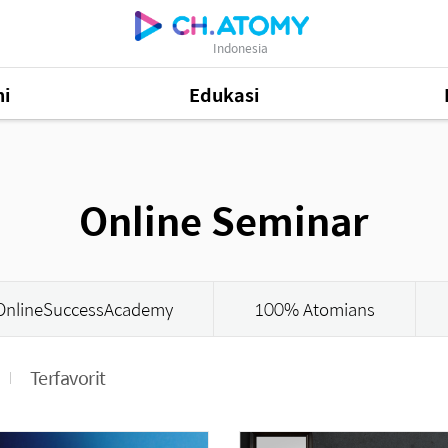
Indonesia
i
Edukasi
48
Online Seminar
Informasi Produk
505
81
OnlineSuccessAcademy
100% Atomians
Terfavorit
Mastership Promotion
252