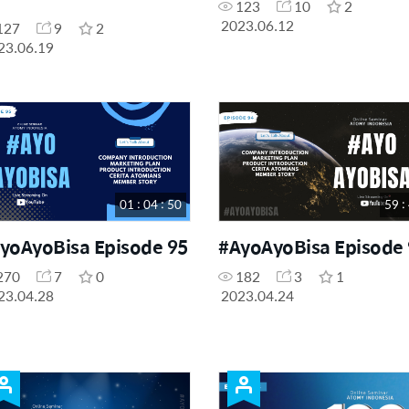
123
10
2
2023.06.12
127
9
2
23.06.19
01 : 04 : 50
59 :
yoAyoBisa Episode 95
#AyoAyoBisa Episode
270
7
0
182
3
1
23.04.28
2023.04.24