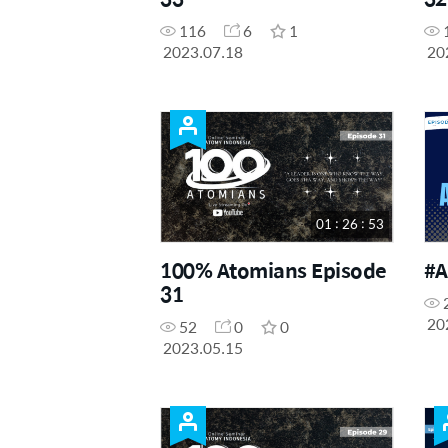
116
6
1
2023.07.18
20
01 : 26 : 53
100% Atomians Episode
#A
31
20
52
0
0
2023.05.15