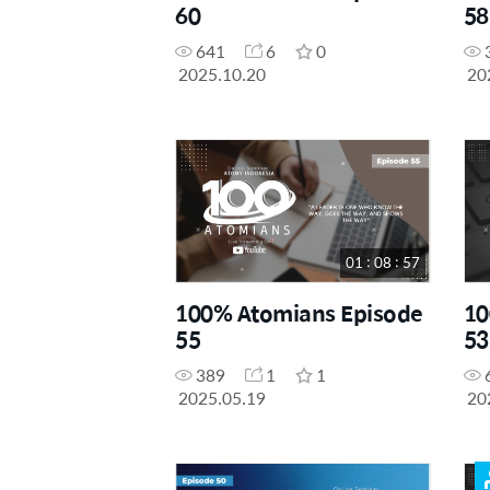
60
58
641
6
0
2025.10.20
20
01 : 08 : 57
100% Atomians Episode
10
55
53
389
1
1
2025.05.19
20