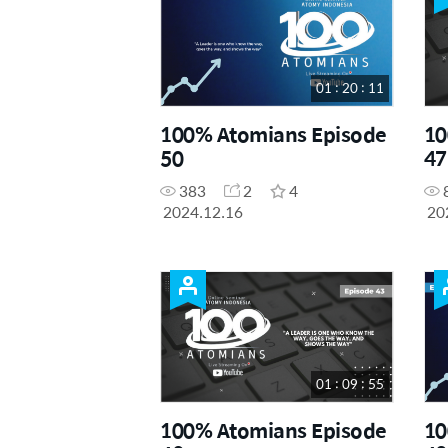
01 : 20 : 11
100% Atomians Episode
10
50
47
383
2
4
2024.12.16
20
01 : 09 : 55
100% Atomians Episode
10