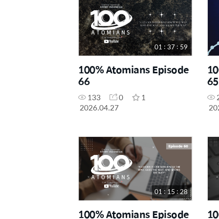
01 : 37 : 59
100% Atomians Episode
10
66
65
133
0
1
2026.04.27
20
01 : 15 : 28
100% Atomians Episode
10