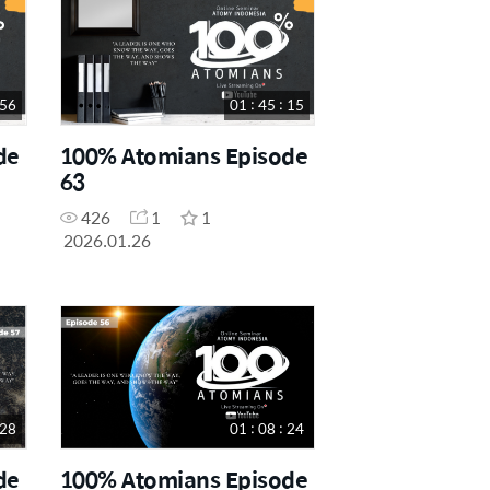
 56
01 : 45 : 15
de
100% Atomians Episode
63
426
1
1
2026.01.26
 28
01 : 08 : 24
de
100% Atomians Episode