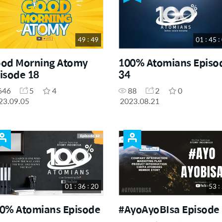
49 : 49
01 : 45 :
od Morning Atomy
100% Atomians Episo
isode 18
34
646
5
4
88
2
0
23.09.05
2023.08.21
01 : 36 : 20
53 :
0% Atomians Episode
#AyoAyoBIsa Episode