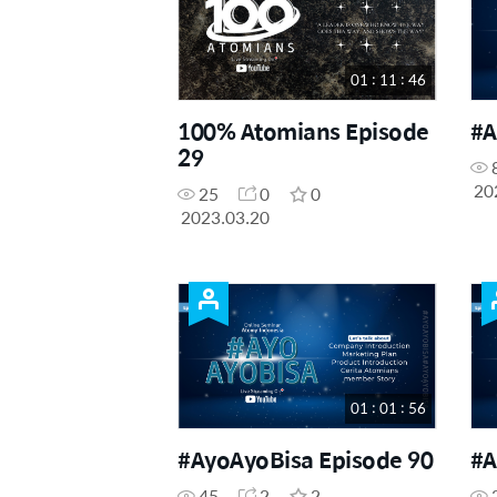
01 : 11 : 46
100% Atomians Episode
#A
29
20
25
0
0
2023.03.20
01 : 01 : 56
#AyoAyoBisa Episode 90
#A
45
2
2