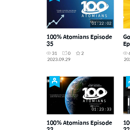
01 : 22 : 02
100% Atomians Episode
Go
35
Ep
31
0
2
2023.09.29
20
01 : 23 : 33
100% Atomians Episode
10
33
32