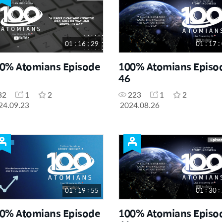
01 : 16 : 29
01 : 17 :
0% Atomians Episode
100% Atomians Episo
46
82
1
2
223
1
2
24.09.23
2024.08.26
01 : 19 : 55
01 : 30 :
0% Atomians Episode
100% Atomians Episo