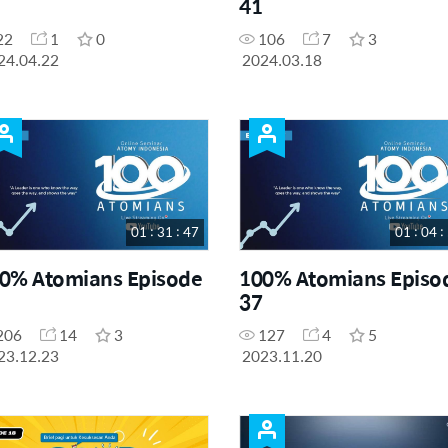
41
22
1
0
106
7
3
24.04.22
2024.03.18
01 : 31 : 47
01 : 04 :
0% Atomians Episode
100% Atomians Episo
37
206
14
3
127
4
5
23.12.23
2023.11.20