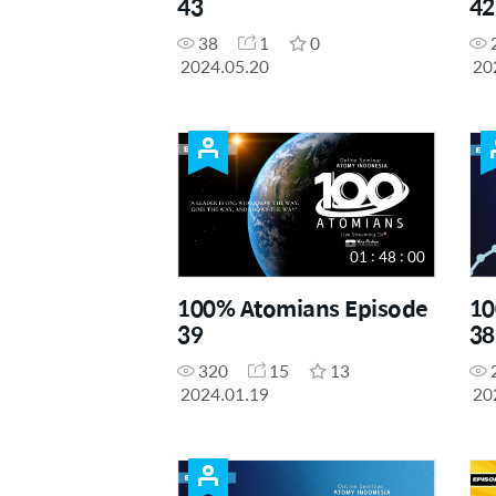
43
42
38
1
0
2024.05.20
20
01 : 48 : 00
100% Atomians Episode
10
39
38
320
15
13
2024.01.19
20