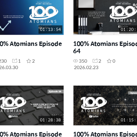
01 : 13 : 54
01 : 20 :
0% Atomians Episode
100% Atomians Episo
64
230
1
2
350
2
0
26.03.30
2026.02.23
01 : 28 : 38
01 : 15 :
0% Atomians Episode
100% Atomians Episo