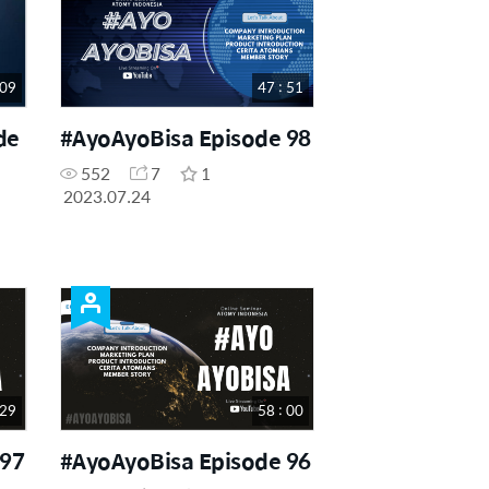
 09
47 : 51
de
#AyoAyoBisa Episode 98
552
7
1
2023.07.24
 29
58 : 00
 97
#AyoAyoBisa Episode 96