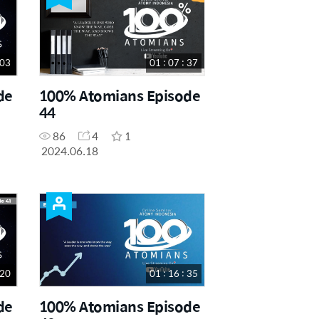
 03
01 : 07 : 37
de
100% Atomians Episode
44
86
4
1
2024.06.18
 20
01 : 16 : 35
de
100% Atomians Episode