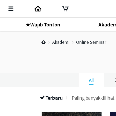
★Wajib Tonton
Akadem
Mr. Park Han Gill
Akademi
Online Seminar
Online Seminar
1
All
Terbaru
Paling banyak dilihat