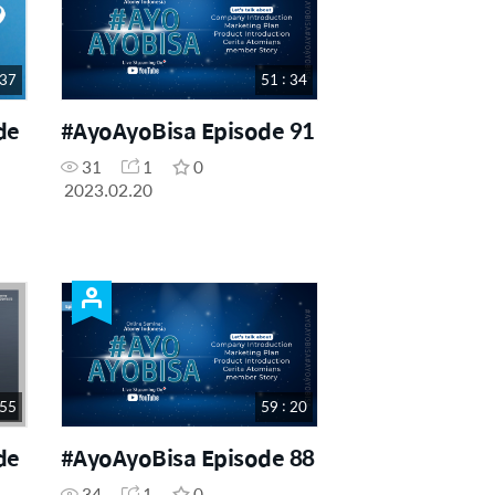
 37
51 : 34
de
#AyoAyoBisa Episode 91
31
1
0
2023.02.20
 55
59 : 20
de
#AyoAyoBisa Episode 88
34
1
0