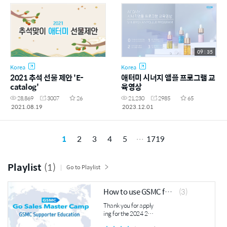
09 : 35
Korea
Korea
2021 추석 선물 제안 'E-
애터미 시너지 앰플 프로그램 교
catalog'
육영상
28,869
3007
26
21,230
2985
65
2021.08.19
2023.12.01
1
2
3
4
5
1719
Playlist
(1)
Go to Playlist
How to use GSMC for supporters(2024 2nd)
(3)
Thank you for apply
ing for the 2024 2n
d GSMC program. T