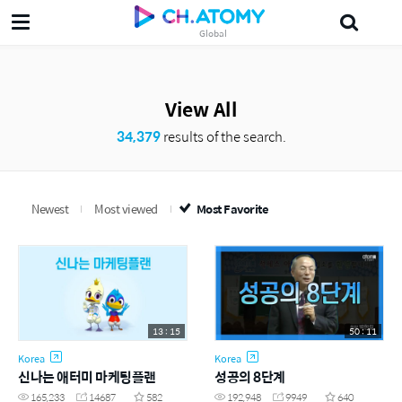
Global
美妍
삶의지혜'5분 the인문학'
Japanese
Probiotics
Ampoule
View All
34,379
results of the search.
Newest
Most viewed
Most Favorite
13 : 15
50 : 11
Korea
Korea
신나는 애터미 마케팅플랜
성공의 8단계
165,233
14687
582
192,948
9949
640