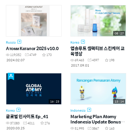
08 : 27
Russia
Korea
Атоми Каталог 2025 v10.0
앱솔루트 셀랙티브 스킨케어 교
육영상
119,052
4749
170
2024.02.07
69,463
4597
198
2017.09.01
16 : 23
13 : 14
Korea
Indonesia
글로벌 인사이트 Ep_41
Marketing Plan Atomy
Indonesia Update Bonus
37,083
4011
276
Mastership
2020.03.25
51,995
3867
163