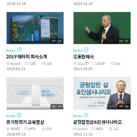
2018.12.19
2024.12.19
07 : 25
25 : 57
Korea
Korea
2019 애터미 회사소개
오토판매사
84,445
7180
236
101,237
5409
346
2019.01.21
2011.04.09
06 : 14
49 : 26
Korea
Korea
공기청정기 교육영상
균형잡힌삶&인생시나리오
48,852
4904
104
41,413
4804
141
2018.09.12
2012.11.16