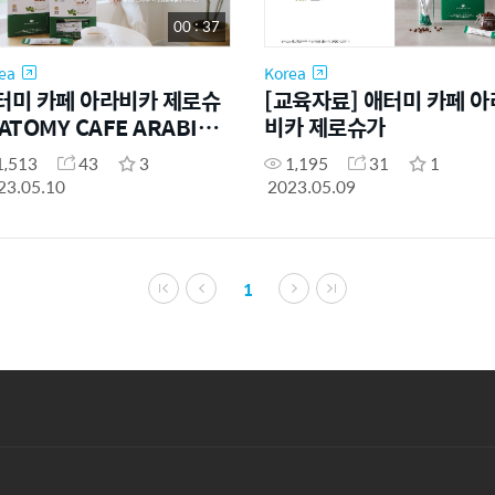
00 : 37
ea
Korea
터미 카페 아라비카 제로슈
[교육자료] 애터미 카페 아
ATOMY CAFE ARABICA
비카 제로슈가
RO SUGAR .Hot
1,513
43
3
1,195
31
1
23.05.10
2023.05.09
1