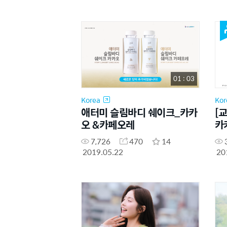
01 : 03
Korea
Kor
애터미 슬림바디 쉐이크_카카
[
오 &카페오레
카
7,726
470
14
2019.05.22
20