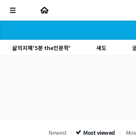
삶의지혜'5분 the인문학'
섀도
Newest
Most viewed
Most