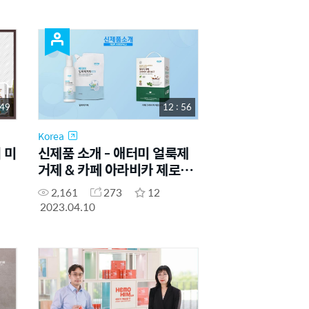
 49
12 : 56
Korea
 미
신제품 소개 - 애터미 얼룩제
거제 & 카페 아라비카 제로슈
가
2,161
273
12
2023.04.10