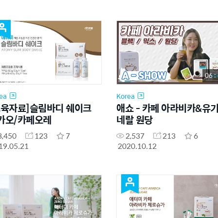
06 :
ea
Korea
교육자료]슬림바디 쉐이크
애쇼 - 카페 아라비카&유기
카오/카페오레
네랄 원당
3,450
123
7
2,537
213
6
19.05.21
2020.10.12