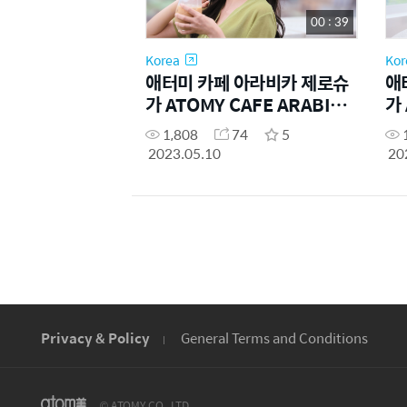
00 : 39
Korea
Kor
애터미 카페 아라비카 제로슈
애
가 ATOMY CAFE ARABICA
가 
ZERO SUGAR .ICE
ZE
1,808
74
5
2023.05.10
20
Privacy & Policy
General Terms and Conditions
© ATOMY CO., LTD.