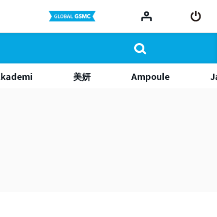
Akademi
美妍
Ampoule
J