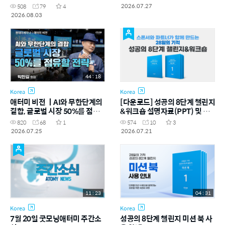
2026.07.27
508
79
4
2026.08.03
44 : 18
Korea
Korea
애터미 비전 ㅣAI와 무한단계의
[다운로드] 성공의 8단계 챌린지
결합, 글로벌 시장 50%를 점유
&워크숍 설명자료(PPT) 및 교
할 전략!
재(PDF)
820
68
1
574
10
3
2026.07.25
2026.07.21
11 : 23
04 : 31
Korea
Korea
7월 20일 굿모닝애터미 주간소
성공의 8단계 챌린지 미션 북 사