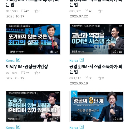
는 법
는 법
1,938
42
3
2,332
43
1
2025.10.19
2025.07.22
48 : 34
39 : 10
Korea
Korea
이덕우IM-만상불여언상
공영훈RM-시스템 소득자가 되
는 법
1,521
79
6
2025.05.19
1,117
33
3
2025.05.18
34 : 49
19 : 28
Korea
Korea