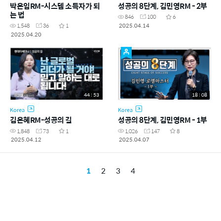
박은임RM-시스템 소득자가 되
성공의 8단계, 김민영RM - 2부
는 법
846
100
6
2025.04.14
1,548
36
1
2025.04.20
44 : 53
18 : 08
Korea
Korea
김은혜RM-성공의 길
성공의 8단계, 김민영RM - 1부
1,848
73
1
1,026
147
8
2025.04.12
2025.04.07
1
2
3
4