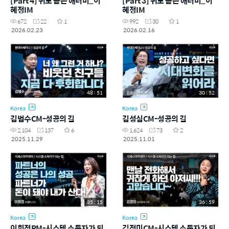
[Part 4] 귀로 듣는 애터미_이
[Part 3] 귀로 듣는 애터미_이
혜정IM
혜정IM
672
22
1
992
30
1
2026.02.23
2026.02.16
48 : 51
30 : 52
Korea
Korea
김범수CM-성공의 길
김성심CM-성공의 길
2,104
137
6
1,624
73
2
2025.11.29
2025.11.01
35 : 15
36 : 59
Korea
Korea
이희정RM-시스템 소득자가 되
김정미CM-시스템 소득자가 되