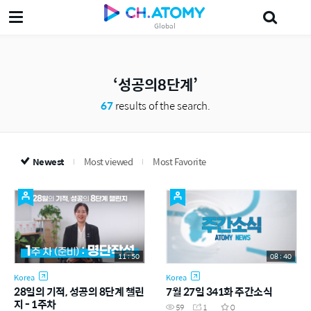
Global
美妍
삶의지혜'5분 the인문학'
Japanese
Probiotics
Ampoule
성공의8단계
67
results of the search.
Newest
Most viewed
Most Favorite
11 : 50
08 : 40
Korea
Korea
28일의 기적, 성공의 8단계 챌린
7월 27일 341화 주간소식
지 - 1주차
59
1
0