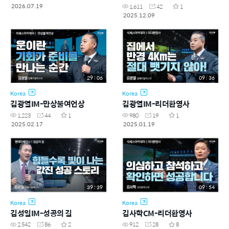
EP.6
2026.07.19
1,611
42
1
2025.12.09
29 : 06
09 : 36
Korea
Korea
김광열IM-만상불여언상
김광열IM-리더환영사
1,223
44
1
980
19
1
2025.02.17
2025.01.19
39 : 39
09 : 54
Korea
Korea
김성일IM-성공의 길
김사학CM-리더환영사
2,542
86
2
912
28
8