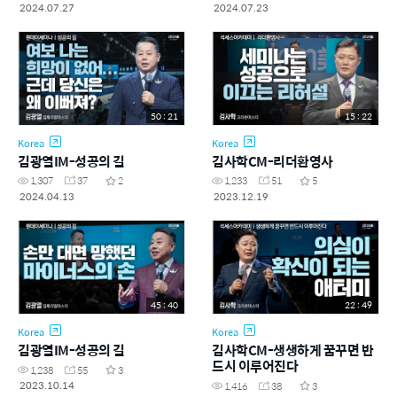
2024.07.27
2024.07.23
50 : 21
15 : 22
Korea
Korea
김광열IM-성공의 길
김사학CM-리더환영사
1,307
37
2
1,233
51
5
2024.04.13
2023.12.19
45 : 40
22 : 49
Korea
Korea
김광열IM-성공의 길
김사학CM-생생하게 꿈꾸면 반
드시 이루어진다
1,238
55
3
2023.10.14
1,416
38
3