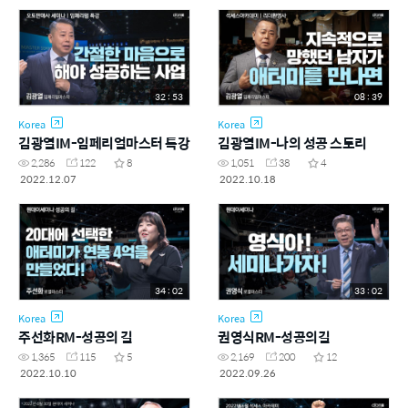
32 : 53
08 : 39
Korea
Korea
김광열IM-임페리얼마스터 특강
김광열IM-나의 성공 스토리
2,286
122
8
1,051
38
4
2022.12.07
2022.10.18
34 : 02
33 : 02
Korea
Korea
주선화RM-성공의 길
권영식RM-성공의길
1,365
115
5
2,169
200
12
2022.10.10
2022.09.26