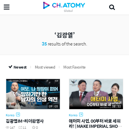
Global
美妍
삶의지혜'5분 the인문학'
Japanese
Probiotics
Ampoule
김광열
35
results of the search.
Newest
Most viewed
Most Favorite
09 : 05
58 : 52
Korea
Korea
김광열IM-리더환영사
애터미 사업, 00부터 바로 세워
라! | MAKE IMPERIAL SHOW
167
11
0