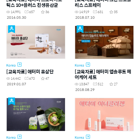
틱스 10+플러스 친생유산균
리스 스프레이
14,991
657
36
14,919
631
35
2016.05.30
2018.07.10
Korea
Korea
[교육자료] 애터미 홍삼단
[교육자료] 애터미 앱솔루트 헤
어케어 세트
14,442
670
47
2019.01.07
13,847
512
27
2018.08.29
Korea
Korea