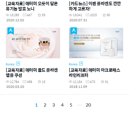
[교육자료] 애터미 오롯이 담은
[카드뉴스] 이젠 콜라겐도 깐깐
유기농 발효 노니
하게 고르자!
13,283
667
53
13,041
1025
30
2020.12.02
2020.07.31
Korea
Korea
[교육자료] 애터미 골드 콜라겐
[교육자료] 애터미 아크로패스
앰플 쿠션
라인리프터
12,784
458
15
12,154
673
31
2020.03.20
2018.11.09
1
2
3
4
5
20