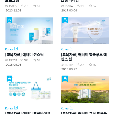
프로그램
스템 더페임
15,385
715
61
15,314
627
36
2023.12.01
2019.03.06
Korea
Korea
[교육자료] 애터미 선스틱
[교육자료] 애터미 앱솔루트 에
센스 선
15,205
586
56
2018.06.05
15,132
547
45
2018.03.27
Korea
Korea
[교육자료] 애터미 프로바이오
[교육자료] 애터미 그린 프로폴