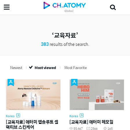
Global
삶의지혜'5분 the인문학'
섀도
Probiotics
Dr.Lee
다목적세정제
J
교육자료
383
results of the search.
Newest
Most viewed
Most Favorite
Korea
Korea
[교육자료] 애터미 앱솔루트 셀
[교육자료] 애터미 헤모힘
랙티브 스킨케어
55,467
2566
165