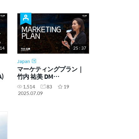
 14
25 : 37
Japan
マーケティングプラン｜
A)
竹内 祐美 DM
(2025.02.28-九州SA)
1,514
83
19
2025.07.09