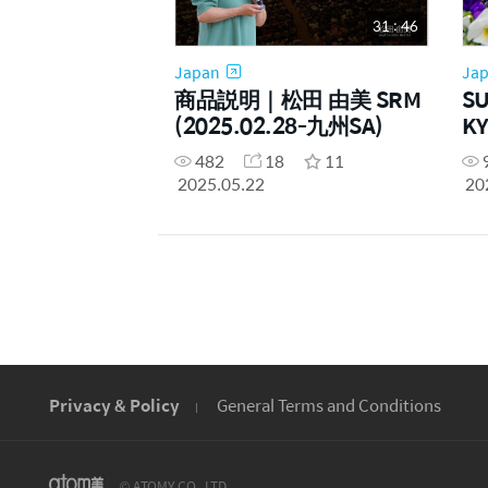
31 : 46
Japan
Ja
商品説明｜松田 由美 SRM
SU
(2025.02.28-九州SA)
KY
482
18
11
2025.05.22
20
Privacy & Policy
General Terms and Conditions
© ATOMY CO., LTD.