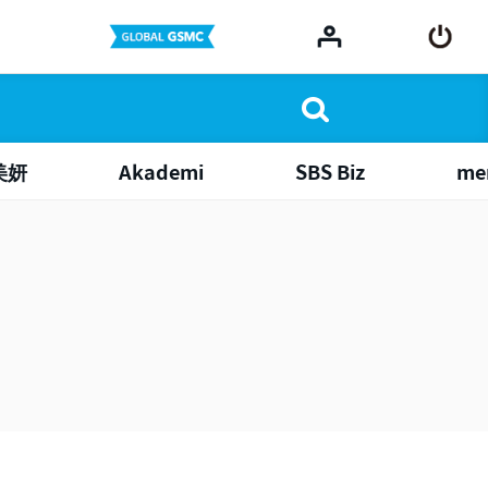
美妍
Akademi
SBS Biz
me