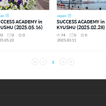
pan
Japan
CCESS ACADEMY in
SUCCESS ACADEMY in
USHU (2025.05.16)
KYUSHU (2025.02.28)
92
0
0
74
0
0
25.05.22
2025.03.11
1