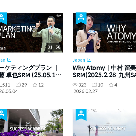
31 : 58
25 :
pan
Japan
ーケティングプラン ｜
Why Atomy｜中村 留美
 卓也SRM (25.05.16
SRM(2025.2.28-九州S
州SA)
1,511
29
12
323
10
4
26.05.04
2026.02.27