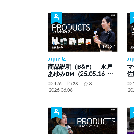
19 : 32
Japan
Ja
商品説明（B&P）｜永戸
マ
あゆみDM（25.05.16-九
佐藤
州SA）
九
426
28
3
2026.06.08
20