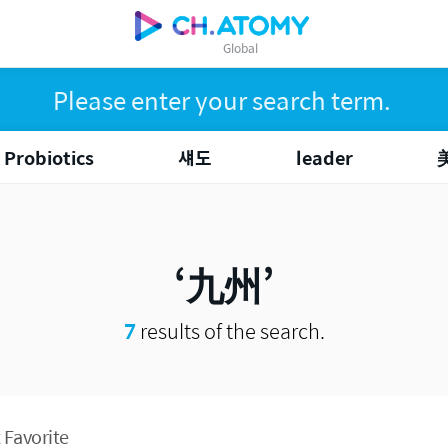
Global
Probiotics
섀도
leader
九州
7
results of the search.
 Favorite