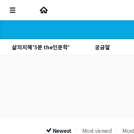
삶의지혜'5분 the인문학'
궁금알
Newest
Most viewed
Most