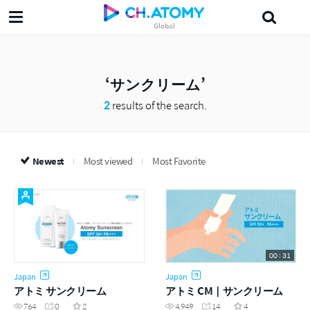
Global
삶의지혜'5분 the인문학'
섀도
다목적세정제
Japanese
美妍
Prob
サンクリーム
2
results of the search.
Newest
Most viewed
Most Favorite
00 : 31
Japan
Japan
アトミ サンクリーム
アトミ CM｜サンクリーム
764
0
2
4,949
14
4