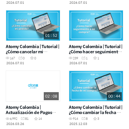
registro?
2026.07.01
2026.07.01
01 : 52
Atomy Colombia | Tutorial |
Atomy Colombia | Tutorial |
¿Cómo cancelar mi
¿Cómo hacer seguimiento
pedido?
a mi pedido?
167
0
0
239
1
1
2026.07.01
2026.07.01
02 : 08
00 : 44
Atomy Colombia |
Atomy Colombia | Tutorial |
Actualización de Pagos
¿Cómo cambiar la fecha de
Presenciales
mi compra?
6,992
81
14
914
8
3
2026.03.26
2025.12.03