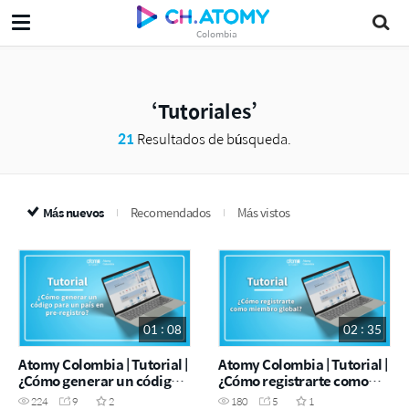
Colombia
Tutoriales
21
Resultados de búsqueda.
Más nuevos
Recomendados
Más vistos
01 : 08
02 : 35
Atomy Colombia | Tutorial |
Atomy Colombia | Tutorial |
¿Cómo generar un código
¿Cómo registrarte como
para un país en pre-
miembro global?
224
9
2
180
5
1