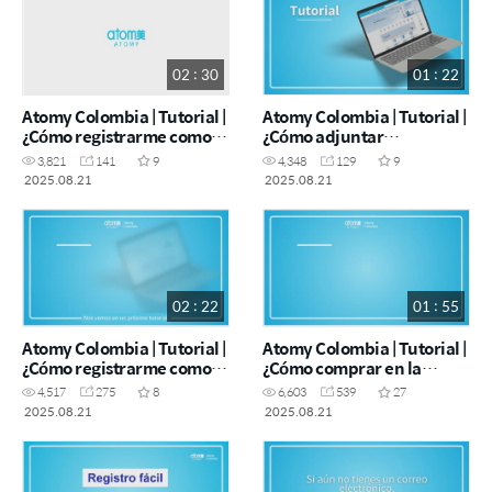
02 : 30
01 : 22
Atomy Colombia | Tutorial |
Atomy Colombia | Tutorial |
¿Cómo registrarme como
¿Cómo adjuntar
consumidor?
documentos para el pago
3,821
141
9
4,348
129
9
de comisiones?
2025.08.21
2025.08.21
02 : 22
01 : 55
Atomy Colombia | Tutorial |
Atomy Colombia | Tutorial |
¿Cómo registrarme como
¿Cómo comprar en la
distribuidor?
tienda de Atomy
4,517
275
8
6,603
539
27
Colombia?
2025.08.21
2025.08.21