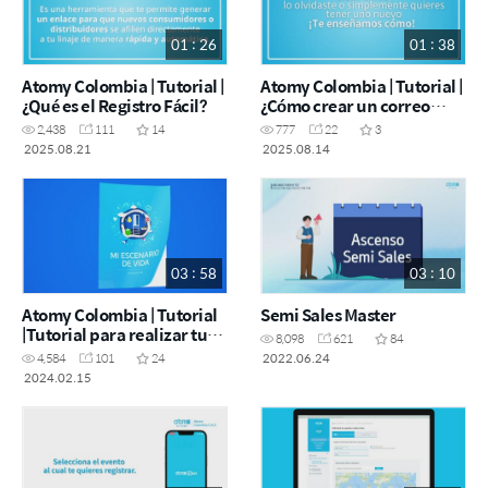
01 : 26
01 : 38
Atomy Colombia | Tutorial |
Atomy Colombia | Tutorial |
¿Qué es el Registro Fácil?
¿Cómo crear un correo
Gmail?
2,438
111
14
777
22
3
2025.08.21
2025.08.14
03 : 58
03 : 10
Atomy Colombia | Tutorial
Semi Sales Master
|Tutorial para realizar tu
8,098
621
84
escenario de vida.
2022.06.24
4,584
101
24
2024.02.15