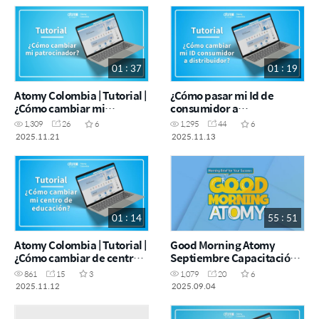
01 : 37
01 : 19
Atomy Colombia | Tutorial |
¿Cómo pasar mi Id de
¿Cómo cambiar mi
consumidor a
patrocinador?
distribuidor?
1,309
26
6
1,295
44
6
2025.11.21
2025.11.13
01 : 14
55 : 51
Atomy Colombia | Tutorial |
Good Morning Atomy
¿Cómo cambiar de centro
Septiembre Capacitación
de educación?
Nueva Pagina Web
861
15
3
1,079
20
6
2025.11.12
2025.09.04