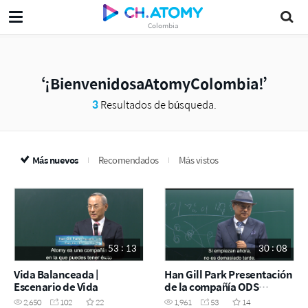
Colombia
¡BienvenidosaAtomyColombia!
3
Resultados de búsqueda.
Más nuevos
Recomendados
Más vistos
53 : 13
30 : 08
Vida Balanceada |
Han Gill Park Presentación
Escenario de Vida
de la compañía ODS
230518
2,650
102
22
1,961
53
14