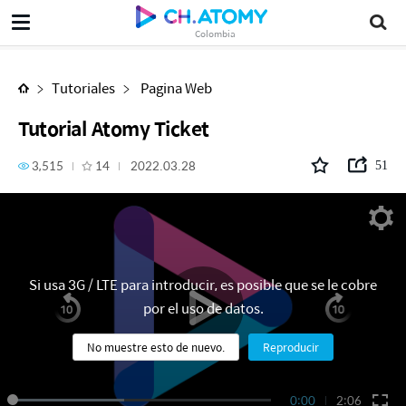
Tutorial Atomy Ticket
Colombia
Tutoriales
Pagina Web
Tutorial Atomy Ticket
3,515
14
2022.03.28
51
Si usa 3G / LTE para introducir, es posible que se le cobre
por el uso de datos.
No muestre esto de nuevo.
Reproducir
0:00
2:06