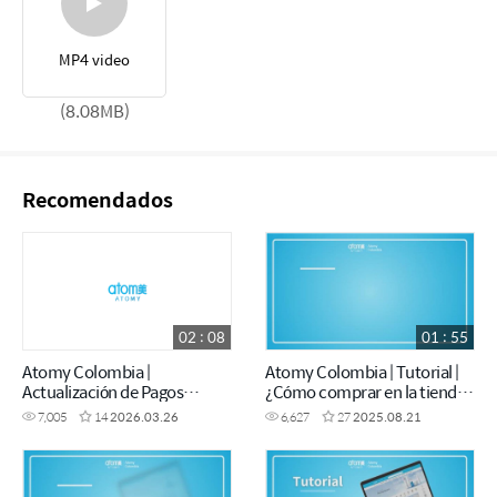
MP4 video
(8.08MB)
Recomendados
02 : 08
01 : 55
Atomy Colombia |
Atomy Colombia | Tutorial |
Actualización de Pagos
¿Cómo comprar en la tienda
Presenciales
de Atomy Colombia?
7,005
14
2026.03.26
6,627
27
2025.08.21