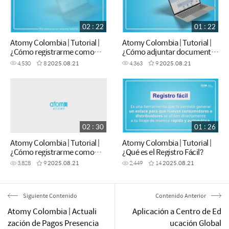
02 : 22
01 : 22
Atomy Colombia | Tutorial |
Atomy Colombia | Tutorial |
¿Cómo registrarme como
¿Cómo adjuntar documentos
distribuidor?
para el pago de comisiones?
4,530
8
2025.08.21
4,363
9
2025.08.21
02 : 30
01 : 26
Atomy Colombia | Tutorial |
Atomy Colombia | Tutorial |
¿Cómo registrarme como
¿Qué es el Registro Fácil?
consumidor?
3,828
9
2025.08.21
2,449
14
2025.08.21
Siguiente Contenido
Contenido Anterior
Atomy Colombia | Actuali
Aplicación a Centro de Ed
zación de Pagos Presencia
ucación Global