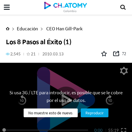
Los 8 Pasos al Éxito (1)
Colombia
Educación
CEO Han Gill-Park
Los 8 Pasos al Éxito (1)
2,545
21
2010.03.13
72
Si usa 3G / LTE para introducir, es posible que se le cobre
por el uso de datos.
No muestre esto de nuevo.
Reproducir
0:00
55:19