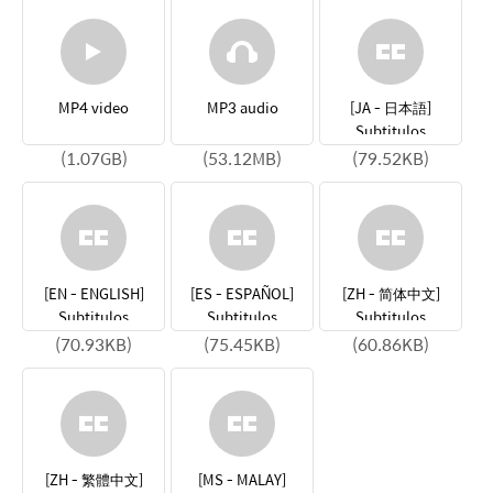
MP4 video
MP3 audio
[JA - 日本語]
Subtitulos
(1.07GB)
(53.12MB)
(79.52KB)
[EN - ENGLISH]
[ES - ESPAÑOL]
[ZH - 简体中文]
Subtitulos
Subtitulos
Subtitulos
(70.93KB)
(75.45KB)
(60.86KB)
[ZH - 繁體中文]
[MS - MALAY]