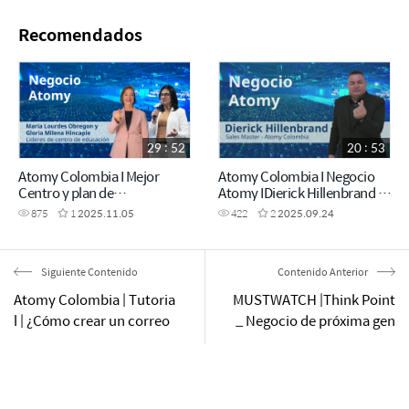
Recomendados
29 : 52
20 : 53
Atomy Colombia I Mejor
Atomy Colombia I Negocio
Centro y plan de
Atomy IDierick Hillenbrand I
compensación I Lourdes
Academia del Éxito I
875
1
2025.11.05
422
2
2025.09.24
Obregon y Gloria Hincapie I
Barranquilla
Academia del Éxito I Bogotá
Siguiente Contenido
Contenido Anterior
Atomy Colombia | Tutoria
MUSTWATCH |Think Point
l | ¿Cómo crear un correo
_ Negocio de próxima gen
Gmail?
eración que superará la er
a de las plataformas