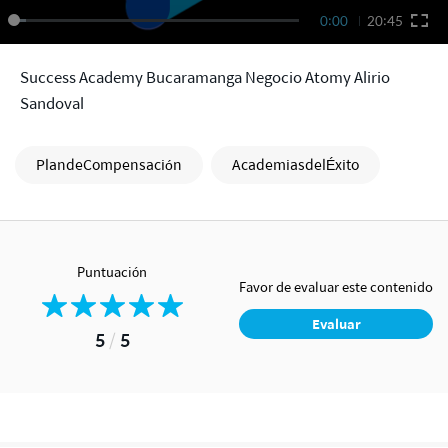
0:00
20:45
Success Academy Bucaramanga Negocio Atomy Alirio
Sandoval
PlandeCompensación
AcademiasdelÉxito
Puntuación
Favor de evaluar este contenido
Evaluar
5
/
5