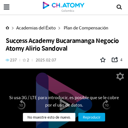
Success Academy Bucaramanga Negocio Atomy Alirio Sandoval
Colombia
Academias del Éxito
Plan de Compensación
Success Academy Bucaramanga Negocio
Atomy Alirio Sandoval
237
2
2025.02.07
4
Si usa 3G / LTE para introducir, es posible que se le cobre
por el uso de datos.
No muestre esto de nuevo.
Reproducir