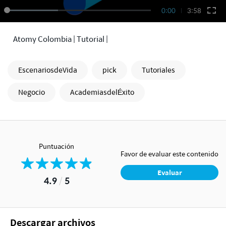
0:00
3:58
Atomy Colombia | Tutorial |
EscenariosdeVida
pick
Tutoriales
Negocio
AcademiasdelÉxito
Puntuación
Favor de evaluar este contenido
Evaluar
4.9
/
5
Descargar archivos