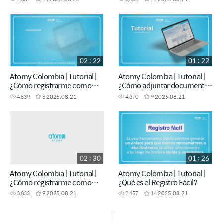
02 : 22
01 : 22
Atomy Colombia | Tutorial |
Atomy Colombia | Tutorial |
¿Cómo registrarme como
¿Cómo adjuntar documentos
distribuidor?
para el pago de comisiones?
4,539
8
2025.08.21
4,370
9
2025.08.21
02 : 30
01 : 26
Atomy Colombia | Tutorial |
Atomy Colombia | Tutorial |
¿Cómo registrarme como
¿Qué es el Registro Fácil?
consumidor?
3,833
9
2025.08.21
2,457
14
2025.08.21