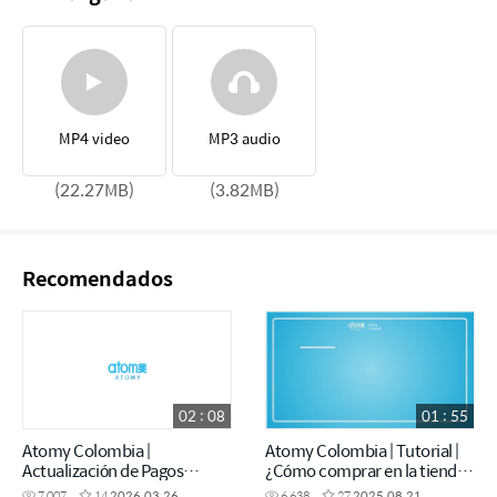
MP4 video
MP3 audio
(22.27MB)
(3.82MB)
Recomendados
02 : 08
01 : 55
Atomy Colombia |
Atomy Colombia | Tutorial |
Actualización de Pagos
¿Cómo comprar en la tienda
Presenciales
de Atomy Colombia?
7,007
14
2026.03.26
6,638
27
2025.08.21