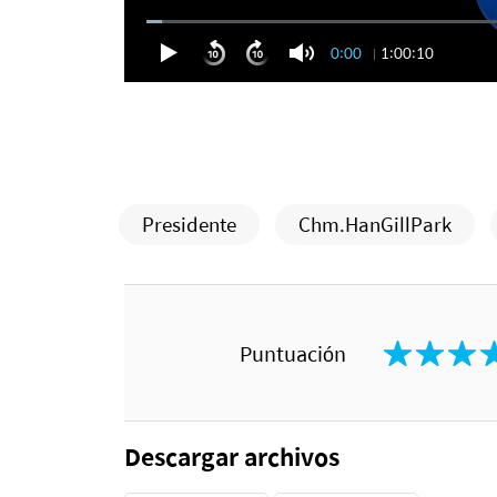
0:00
1:00:10
Presidente
Chm.HanGillPark
Puntuación
Descargar archivos