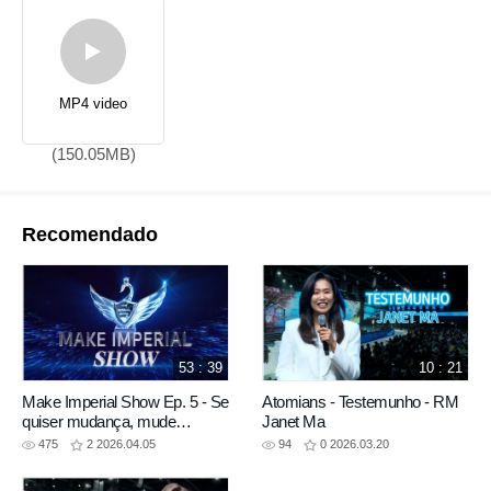
MP4 video
(150.05MB)
Recomendado
53 : 39
10 : 21
Make Imperial Show Ep. 5 - Se
Atomians - Testemunho - RM
quiser mudança, mude
Janet Ma
primeiro!
475
2
2026.04.05
94
0
2026.03.20