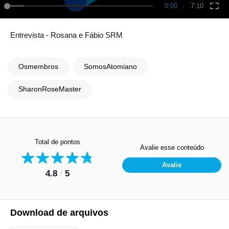
0:00
7:10
Entrevista - Rosana e Fábio SRM
Osmembros
SomosAtomiano
SharonRoseMaster
Total de pontos
Avalie esse conteúdo
Avalie
4.8
/
5
Download de arquivos