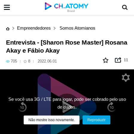
Entrevista - [Sharon Rose Master] Rosana Akay e Fábio Akay
Brasil
Empreendedores
Somos Atomianos
Entrevista - [Sharon Rose Master] Rosana
Akay e Fábio Akay
11
705
8
2022.06.01
Se você usa 3G / LTE para jogar, pode ser cobrado pelo uso
de dados.
Não mostre isso novamente.
Reproduzir