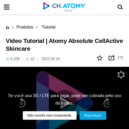
Vídeo Tutorial | Atomy Absolute CellActive Skincare
Brasil
Produtos
Tutorial
Vídeo Tutorial | Atomy Absolute CellActive
Skincare
172
5,109
22
2022.05.20
Se você usa 3G / LTE para jogar, pode ser cobrado pelo uso
de dados.
Não mostre isso novamente.
Reproduzir