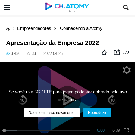
Apresentação da Empresa 2022
Brasil
Empreendedores
Conhecendo a Atomy
Apresentação da Empresa 2022
179
3,430
33
2022.04.26
Se você usa 3G / LTE para jogar, pode ser cobrado pelo uso
de dados.
Não mostre isso novamente.
Reproduzir
0:00
6:09