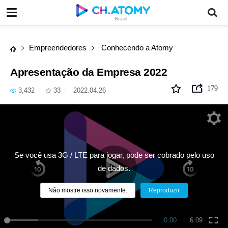
Apresentação da Empresa 2022
Brasil
Empreendedores
Conhecendo a Atomy
Apresentação da Empresa 2022
179
3,432
33
2022.04.26
Se você usa 3G / LTE para jogar, pode ser cobrado pelo uso
de dados.
Não mostre isso novamente.
Reproduzir
0:00
6:09