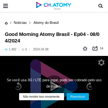
Good Morning Atomy Brasil - Ep04 - 08/04/2024
Brasil
Notícias
Atomy do Brasil
Good Morning Atomy Brasil - Ep04 - 08/0
4/2024
14
1,492
6
2024.04.08
Se você usa 3G / LTE para jogar, pode ser cobrado pelo uso
de dados.
Não mostre isso novamente.
Reproduzir