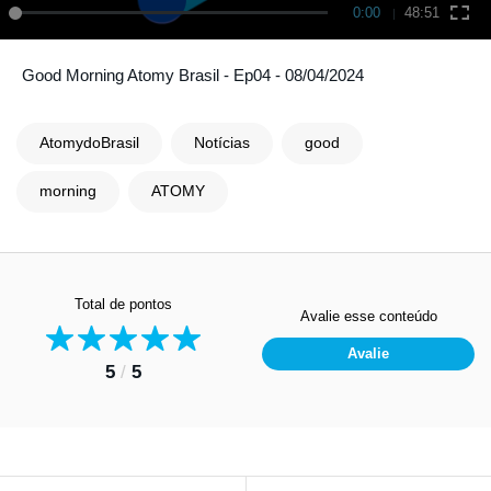
0:00
48:51
Good Morning Atomy Brasil - Ep04 - 08/04/2024
AtomydoBrasil
Notícias
good
morning
ATOMY
Total de pontos
Avalie esse conteúdo
Avalie
5
/
5