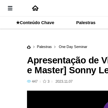
Palestras
★Conteúdo Chave
Próximo conteúdo
Apresentação de Vitamin C, P
Palestras
One Day Seminar
Apresentação de V
e Master] Sonny L
447
3
2023.11.07