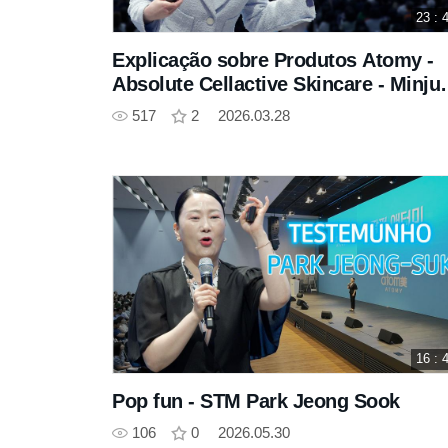
23 : 
Explicação sobre Produtos Atomy -
Absolute Cellactive Skincare - Minju
Kim Curator
517
2
2026.03.28
16 : 
Pop fun - STM Park Jeong Sook
106
0
2026.05.30