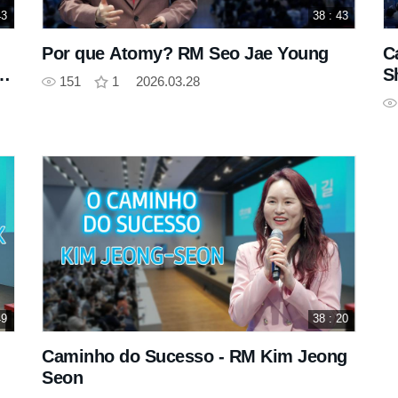
43
38 : 43
Por que Atomy? RM Seo Jae Young
C
ng
S
151
1
2026.03.28
49
38 : 20
Caminho do Sucesso - RM Kim Jeong
Seon