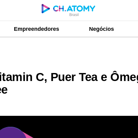
Brasil
Empreendedores
Negócios
uer Tea e Ômega 3 | [Sharon Rose Master] Sonny Lee
itamin C, Puer Tea e Ôme
ee